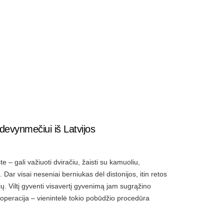
 devynmečiui iš Latvijos
 – gali važiuoti dviračiu, žaisti su kamuoliu,
. Dar visai neseniai berniukas dėl distonijos, itin retos
ių. Viltį gyventi visavertį gyvenimą jam sugrąžino
 operacija – vienintelė tokio pobūdžio procedūra