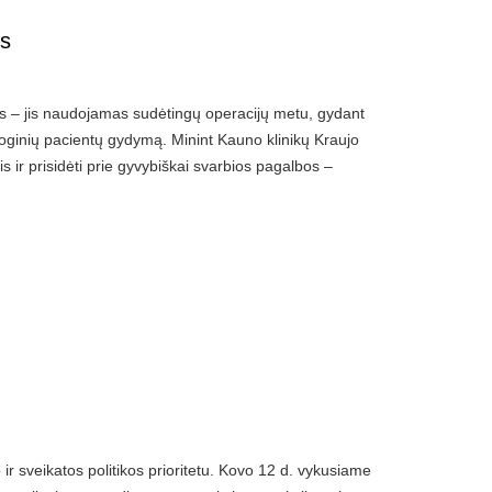
us
ms – jis naudojamas sudėtingų operacijų metu, gydant
loginių pacientų gydymą. Minint Kauno klinikų Kraujo
s ir prisidėti prie gyvybiškai svarbios pagalbos –
r sveikatos politikos prioritetu. Kovo 12 d. vykusiame