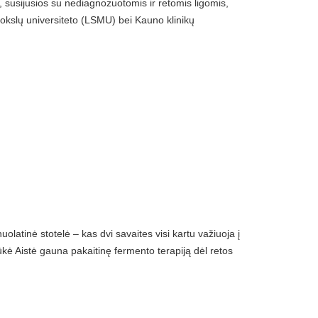
s, susijusios su nediagnozuotomis ir retomis ligomis,
mokslų universiteto (LSMU) bei Kauno klinikų
latinė stotelė – kas dvi savaites visi kartu važiuoja į
kė Aistė gauna pakaitinę fermento terapiją dėl retos