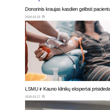
Donorinis kraujas kasdien gelbsti pacient
2026.03.20
LSMU ir Kauno klinikų ekspertai prisideda 
2026.03.17