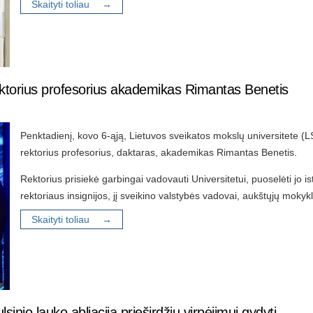
Skaityti toliau →
ektorius profesorius akademikas Rimantas Benetis
Penktadienį, kovo 6-ąją, Lietuvos sveikatos mokslų universitete (L
rektorius profesorius, daktaras, akademikas Rimantas Benetis.
Rektorius prisiekė garbingai vadovauti Universitetui, puoselėti jo ist
rektoriaus insignijos, jį sveikino valstybės vadovai, aukštųjų mokyklų
Skaityti toliau →
sinio lauko abliacija prieširdžių virpėjimui gydyti