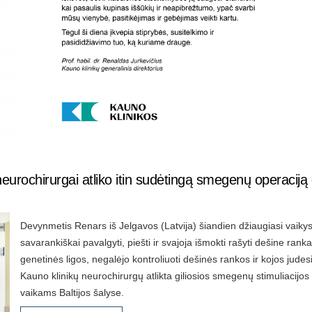
ų neurochirurgai atliko itin sudėtingą smegenų operaciją
Devynmetis Renars iš Jelgavos (Latvija) šiandien džiaugiasi vaikyste
savarankiškai pavalgyti, piešti ir svajoja išmokti rašyti dešine ranka
genetinės ligos, negalėjo kontroliuoti dešinės rankos ir kojos judes
Kauno klinikų neurochirurgų atlikta giliosios smegenų stimuliacijos
vaikams Baltijos šalyse.