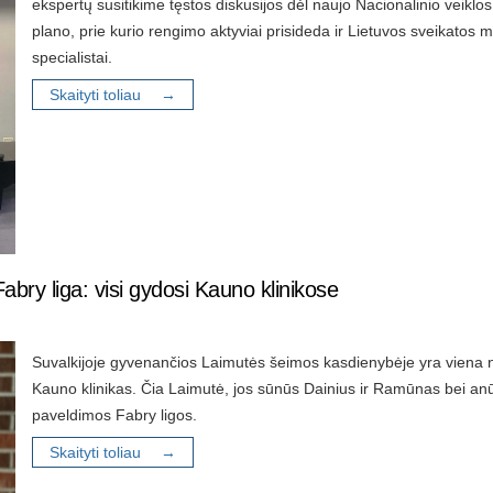
ekspertų susitikime tęstos diskusijos dėl naujo Nacionalinio veiklo
plano, prie kurio rengimo aktyviai prisideda ir Lietuvos sveikatos 
specialistai.
Skaityti toliau →
abry liga: visi gydosi Kauno klinikose
Suvalkijoje gyvenančios Laimutės šeimos kasdienybėje yra viena nuo
Kauno klinikas. Čia Laimutė, jos sūnūs Dainius ir Ramūnas bei anū
paveldimos Fabry ligos.
Skaityti toliau →