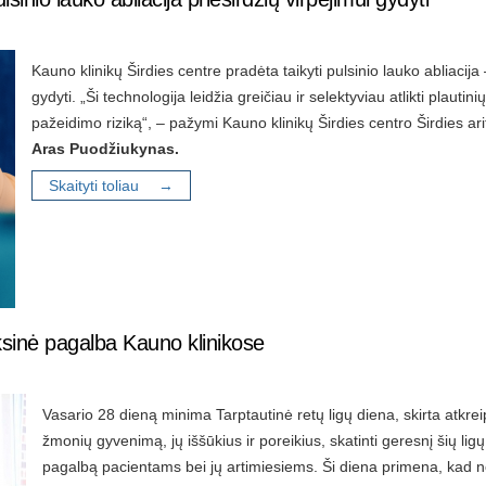
Kauno klinikų Širdies centre pradėta taikyti pulsinio lauko abliacija
gydyti. „Ši technologija leidžia greičiau ir selektyviau atlikti plautin
pažeidimo riziką“, – pažymi Kauno klinikų Širdies centro Širdies a
Aras Puodžiukynas.
Skaityti toliau →
ksinė pagalba Kauno klinikose
Vasario 28 dieną minima Tarptautinė retų ligų diena, skirta atkre
žmonių gyvenimą, jų iššūkius ir poreikius, skatinti geresnį šių lig
pagalbą pacientams bei jų artimiesiems. Ši diena primena, kad nors