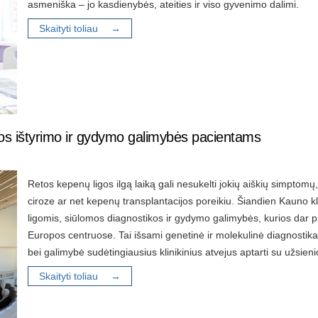
asmeniška – jo kasdienybės, ateities ir viso gyvenimo dalimi.
Skaityti toliau →
jos ištyrimo ir gydymo galimybės pacientams
Retos kepenų ligos ilgą laiką gali nesukelti jokių aiškių simptom
ciroze ar net kepenų transplantacijos poreikiu. Šiandien Kauno 
ligomis, siūlomos diagnostikos ir gydymo galimybės, kurios dar p
Europos centruose. Tai išsami genetinė ir molekulinė diagnostika,
bei galimybė sudėtingiausius klinikinius atvejus aptarti su užsieni
Skaityti toliau →