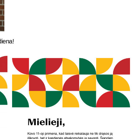
diena!