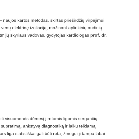
 – naujos kartos metodas, skirtas prieširdžių virpėjimui
ių venų elektrinę izoliaciją, mažinant aplinkinių audinių
ritmijų skyriaus vadovas, gydytojas kardiologas
prof. dr.
ipti visuomenės dėmesį į retomis ligomis sergančių
ų supratimą, ankstyvą diagnostiką ir laiku teikiamą
 liga statistiškai gali būti reta, žmogui ji tampa labai