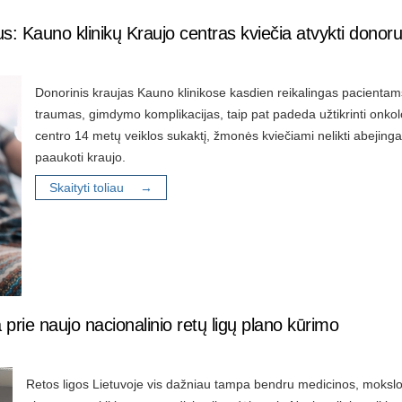
us: Kauno klinikų Kraujo centras kviečia atvykti donor
Donorinis kraujas Kauno klinikose kasdien reikalingas pacienta
traumas, gimdymo komplikacijas, taip pat padeda užtikrinti onko
centro 14 metų veiklos sukaktį, žmonės kviečiami nelikti abejingai
paaukoti kraujo.
Skaityti toliau →
prie naujo nacionalinio retų ligų plano kūrimo
Retos ligos Lietuvoje vis dažniau tampa bendru medicinos, mokslo i