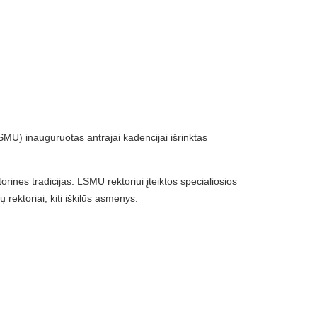
SMU) inauguruotas antrajai kadencijai išrinktas
orines tradicijas. LSMU rektoriui įteiktos specialiosios
 rektoriai, kiti iškilūs asmenys.