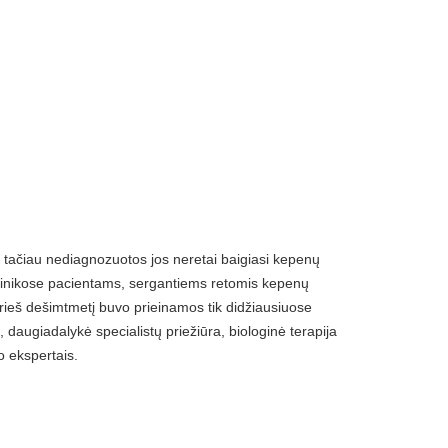
ų, tačiau nediagnozuotos jos neretai baigiasi kepenų
klinikose pacientams, sergantiems retomis kepenų
rieš dešimtmetį buvo prieinamos tik didžiausiuose
 daugiadalykė specialistų priežiūra, biologinė terapija
o ekspertais.