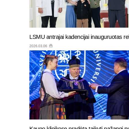
LSMU antrajai kadencijai inauguruotas r
2026.03.06
Kauno klinikose pradėta taikyti pažangi pul