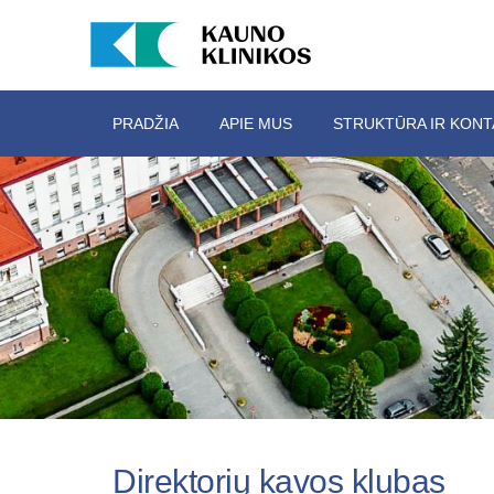
PRADŽIA
APIE MUS
STRUKTŪRA IR KONT
Direktorių kavos klubas