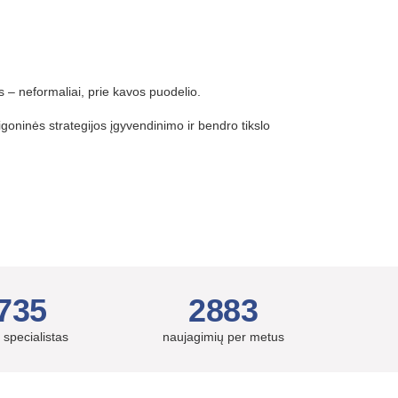
is – neformaliai, prie kavos puodelio.
ligoninės strategijos įgyvendinimo ir bendro tikslo
735
2883
 specialistas
naujagimių per metus