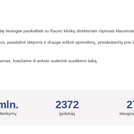
ę tiesiogiai pasikalbėti su Kauno klinikų direktoriais rūpimais klausima
ius, pasidalinti idėjomis ir drauge ieškoti sprendimų, prisidedančių prie 
amas, kviečiame iš anksto suderinti susitikimo laiką.
mln.
2372
2
silankymų
gydytojų
slaugos