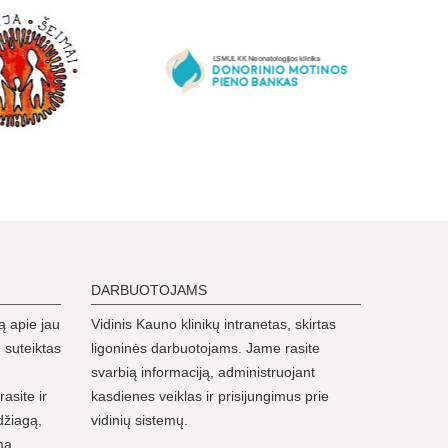
DARBUOTOJAMS
ą apie jau
Vidinis Kauno klinikų intranetas, skirtas
 suteiktas
ligoninės darbuotojams. Jame rasite
svarbią informaciją, administruojant
rasite ir
kasdienes veiklas ir prisijungimus prie
džiagą,
vidinių sistemų.
mą,