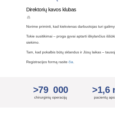
Direktorių kavos klubas
Norime priminti, kad kiekvienas darbuotojas turi galimyb
Tokie susitikimai – proga gyvai aptarti iškylančius iššūk
siekimo.
Tam, kad pokalbis būtų sklandus ir Jūsų laikas – tausoj
Registracijos formą rasite
čia
.
>79 000
>1,6 
chirurginių operacijų
pacientų ap