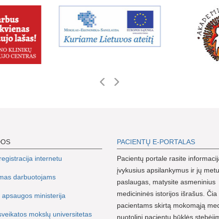
DOS
PACIENTŲ E-PORTALAS
egistracija internetu
Pacientų portale rasite informacij
įvykusius apsilankymus ir jų metu
imas darbuotojams
paslaugas, matysite asmeninius
medicininės istorijos išrašus. Čia 
 apsaugos ministerija
pacientams skirtą mokomąją me
sveikatos mokslų universitetas
nuotolinį pacientų būklės stebėji