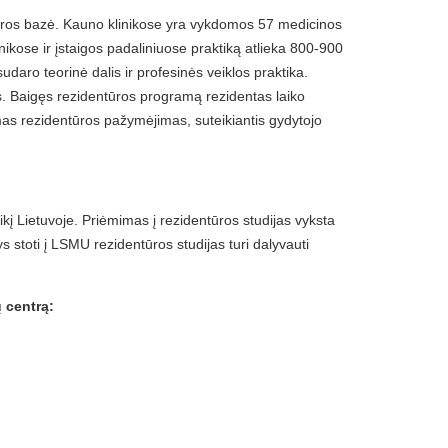
ntūros bazė. Kauno klinikose yra vykdomos 57 medicinos
linikose ir įstaigos padaliniuose praktiką atlieka 800-900
udaro teorinė dalis ir profesinės veiklos praktika.
ies. Baigęs rezidentūros programą rezidentas laiko
amas rezidentūros pažymėjimas, suteikiantis gydytojo
kį Lietuvoje. Priėmimas į rezidentūros studijas vyksta
 stoti į LSMU rezidentūros studijas turi dalyvauti
 centrą: