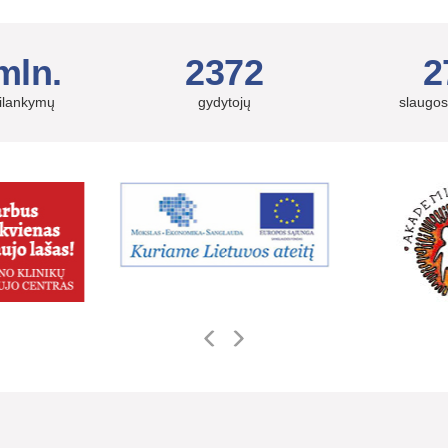
mln.
2372
2
silankymų
gydytojų
slaugos