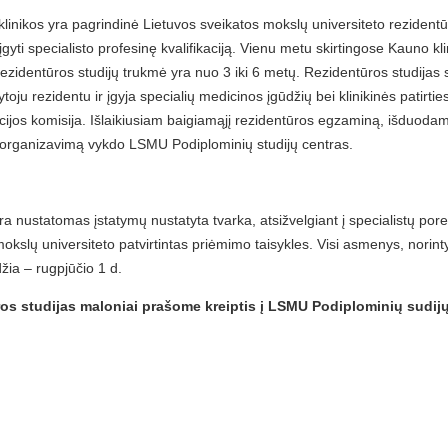
 klinikos yra pagrindinė Lietuvos sveikatos mokslų universiteto rezide
 įgyti specialisto profesinę kvalifikaciją. Vienu metu skirtingose Kauno k
ezidentūros studijų trukmė yra nuo 3 iki 6 metų. Rezidentūros studijas s
oju rezidentu ir įgyja specialių medicinos įgūdžių bei klinikinės patirt
kacijos komisija. Išlaikiusiam baigiamąjį rezidentūros egzaminą, išduod
ijų organizavimą vykdo LSMU Podiplominių studijų centras.
 nustatomas įstatymų nustatyta tvarka, atsižvelgiant į specialistų porei
kslų universiteto patvirtintas priėmimo taisykles. Visi asmenys, norintys
žia – rugpjūčio 1 d.
os studijas maloniai prašome kreiptis į LSMU Podiplominių sudijų