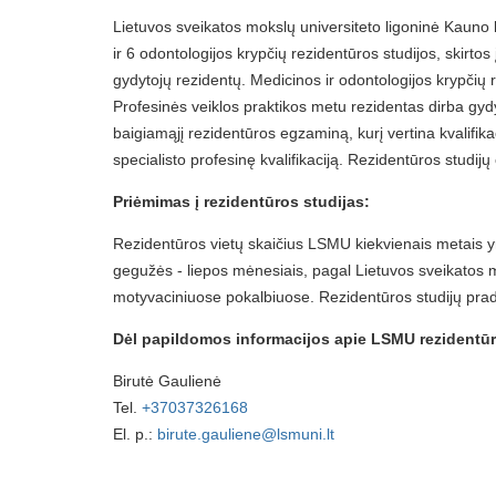
Lietuvos sveikatos mokslų universiteto ligoninė Kauno
ir 6 odontologijos krypčių rezidentūros studijos, skirtos
gydytojų rezidentų. Medicinos ir odontologijos krypčių r
Profesinės veiklos praktikos metu rezidentas dirba gydyt
baigiamąjį rezidentūros egzaminą, kurį vertina kvalifi
specialisto profesinę kvalifikaciją. Rezidentūros stud
Priėmimas į rezidentūros studijas:
Rezidentūros vietų skaičius LSMU kiekvienais metais yra
gegužės - liepos mėnesiais, pagal Lietuvos sveikatos mo
motyvaciniuose pokalbiuose. Rezidentūros studijų prad
Dėl papildomos informacijos apie LSMU rezidentūr
Birutė Gaulienė
Tel.
+37037326168
El. p.:
birute.gauliene@lsmuni.lt