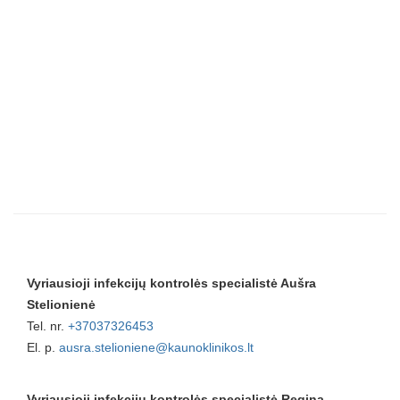
Vyriausioji infekcijų kontrolės specialistė Aušra
Stelionienė
Tel. nr.
+37037326453
El. p.
ausra.stelioniene@kaunoklinikos.lt
Vyriausioji infekcijų kontrolės specialistė Regina