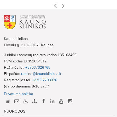
Kauno klinikos
Eivenių g. 2 LT-50161 Kaunas
Juridinių asmenų registro kodas 135163499
PVM kodas LT351634917
Raštinės tel.
+37037326768
El. paštas
rastine@kaunoklinikos.lt
Registracijos tel.
+37037703370
(darbo dienomis 8-18 val.)*
Privatumo politika
NUORODOS