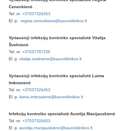
Cenenkienė
Tel. nr.
+37037326453
El. p.:
regina.cenenkiene@kaunoklinikos.lt
Vyriausioji infekcijų kontrolės specialistė Vitalija
Švelnienė
Tel. nr.
+37037787335
El. p.
vitalija.svelniene@kaunoklinikos.lt
Vyriausioji infekcijų kontrolės specialistė Laima
Imbrasienė
Tel. nr.
+37037326453
El. p.
laima.imbrasiene@kaunoklinikos.lt
Infekcijų kontrolės specialistė Aurelija Macijauskienė
Tel. nr.
+37037326453
El. p.
aurelija.macijauskiene@kaunoklinikos.lt