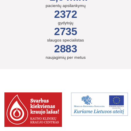
pacientų apsilankymų
2372
gydytojų
2735
slaugos specialistas
2883
naujagimių per metus