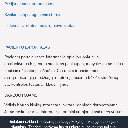
Prisijungimas darbuotojams
Sveikatos apsaugos ministerija
Lietuvos sveikatos mokslų universitetas
PACIENTŲ E-PORTALAS
Pacientų portale rasite informaciją apie jau įvykusius
apsilankymus ir jų metu suteiktas paslaugas, matysite asmeninius
medicininės istorijos išrašus. Čia rasite ir pacientams
skirtą mokomąją medžiagą, nuotolinį pacientų būklės stebėjimą,
savikontrolės testus ar klausimynus.
DARBUOTOJAMS
Vidinis Kauno klinikų intranetas, skirtas ligoninės darbuotojams.
Jame rasite svarbią informaciją, administruojant kasdienes veiklas
ir prisijungimus prie vidinių sistemų.
Siekdami užtikrinti teikiamų paslaugų kokybę tinklapyje naudojame
slapukus. Tęsdami naršymą jūs sutinkate su privatumo politika.