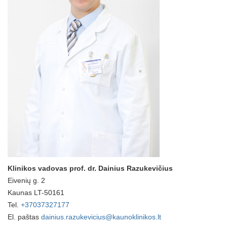
Klinikos vadovas prof. dr. Dainius Razukevičius
Eivenių g. 2
Kaunas LT-50161
Tel.
+37037327177
El. paštas
dainius.razukevicius@kaunoklinikos.lt