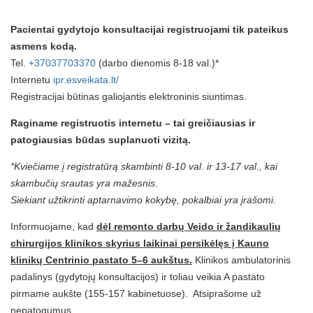
Pacientai gydytojo konsultacijai registruojami tik pateikus
asmens kodą.
Tel.
+37037703370
(darbo dienomis 8-18 val.)*
Internetu
ipr.esveikata.lt/
Registracijai būtinas galiojantis elektroninis siuntimas.
Raginame registruotis internetu – tai greičiausias ir
patogiausias būdas suplanuoti vizitą.
*Kviečiame į registratūrą skambinti 8-10 val. ir 13-17 val., kai
skambučių srautas yra mažesnis.
Siekiant užtikrinti aptarnavimo kokybę, pokalbiai yra įrašomi.
Informuojame, kad
dėl remonto darbų Veido ir žandikaulių
chirurgijos klinikos skyrius laikinai persikėlęs į Kauno
klinikų Centrinio pastato 5–6 aukštus.
Klinikos ambulatorinis
padalinys (gydytojų konsultacijos) ir toliau veikia A pastato
pirmame aukšte (155-157 kabinetuose). Atsiprašome už
nepatogumus.