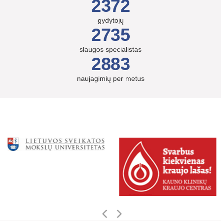
2372
gydytojų
2735
slaugos specialistas
2883
naujagimių per metus