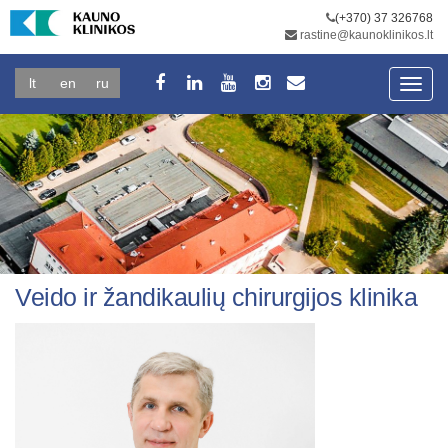
(+370) 37 326768
rastine@kaunoklinikos.lt
lt
en
ru
Toggl
navig
Veido ir žandikaulių chirurgijos klinika