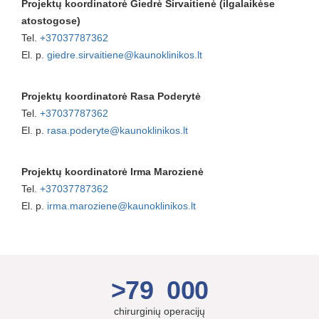
Projektų koordinatorė Giedrė Širvaitienė (ilgalaikėse
atostogose)
Tel.
+37037787362
El. p.
giedre.sirvaitiene@kaunoklinikos.lt
Projektų koordinatorė Rasa Poderytė
Tel.
+37037787362
El. p.
rasa.poderyte@kaunoklinikos.lt
Projektų koordinatorė Irma Marozienė
Tel.
+37037787362
El. p.
irma.maroziene@kaunoklinikos.lt
>79 000
chirurginių operacijų