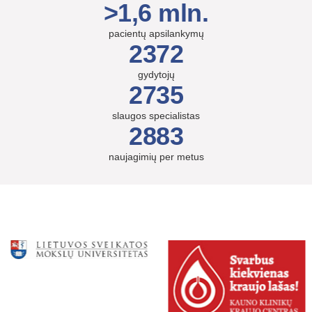
>1,6 mln.
pacientų apsilankymų
2372
gydytojų
2735
slaugos specialistas
2883
naujagimių per metus