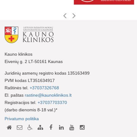
Kauno klinikos
Eivenių g. 2 LT-50161 Kaunas
Juridinių asmenų registro kodas 135163499
PVM kodas LT351634917
Raštinės tel.
+37037326768
El. paštas
rastine@kaunoklinikos.lt
Registracijos tel.
+37037703370
(darbo dienomis 8-18 val.)*
Privatumo politika