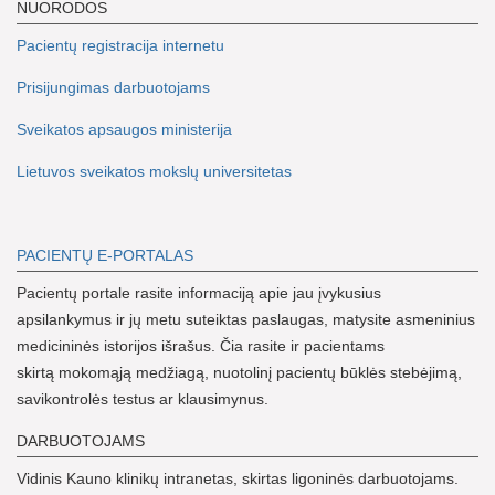
NUORODOS
Pacientų registracija internetu
Prisijungimas darbuotojams
Sveikatos apsaugos ministerija
Lietuvos sveikatos mokslų universitetas
PACIENTŲ E-PORTALAS
Pacientų portale rasite informaciją apie jau įvykusius
apsilankymus ir jų metu suteiktas paslaugas, matysite asmeninius
medicininės istorijos išrašus. Čia rasite ir pacientams
skirtą mokomąją medžiagą, nuotolinį pacientų būklės stebėjimą,
savikontrolės testus ar klausimynus.
DARBUOTOJAMS
Vidinis Kauno klinikų intranetas, skirtas ligoninės darbuotojams.