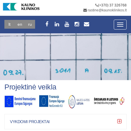
(+370) 37 326768
rastine@kaunoklinikos.lt
lt
en
ru
Toggl
navig
Projektinė veikla
VYKDOMI PROJEKTAI