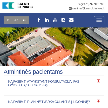
(+370) 37 326768
rastine@kaunoklinikos.lt
lt
en
ru
Toggl
navig
Atmintinės pacientams
KĄ PASIIMTI ATVYKSTANT KONSULTACIJAI PAS
GYDYTOJĄ SPECIALISTĄ?
KĄ PASIIMTI PLANINE TVARKA GULANTIS Į LIGONINĘ?