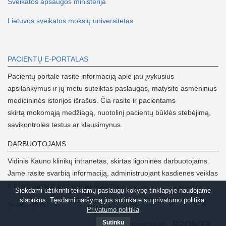
Sveikatos apsaugos ministerija
Lietuvos sveikatos mokslų universitetas
PACIENTŲ E-PORTALAS
Pacientų portale rasite informaciją apie jau įvykusius
apsilankymus ir jų metu suteiktas paslaugas, matysite asmeninius
medicininės istorijos išrašus. Čia rasite ir pacientams
skirtą mokomąją medžiagą, nuotolinį pacientų būklės stebėjimą,
savikontrolės testus ar klausimynus.
DARBUOTOJAMS
Vidinis Kauno klinikų intranetas, skirtas ligoninės darbuotojams.
Jame rasite svarbią informaciją, administruojant kasdienes veiklas
ir prisijungimus prie vidinių sistemų.
Siekdami užtikrinti teikiamų paslaugų kokybę tinklapyje naudojame
slapukus. Tęsdami naršymą jūs sutinkate su privatumo politika.
Skaityti toliau ->
Privatumo politika
Sutinku
Svetainę sukūrė