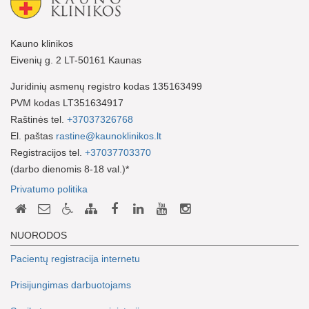
Kauno klinikos
Eivenių g. 2 LT-50161 Kaunas
Juridinių asmenų registro kodas 135163499
PVM kodas LT351634917
Raštinės tel.
+37037326768
El. paštas
rastine@kaunoklinikos.lt
Registracijos tel.
+37037703370
(darbo dienomis 8-18 val.)*
Privatumo politika
NUORODOS
Pacientų registracija internetu
Prisijungimas darbuotojams