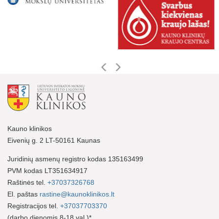
Kauno klinikos
Eivenių g. 2 LT-50161 Kaunas
Juridinių asmenų registro kodas 135163499
PVM kodas LT351634917
Raštinės tel.
+37037326768
El. paštas
rastine@kaunoklinikos.lt
Registracijos tel.
+37037703370
(darbo dienomis 8-18 val.)*