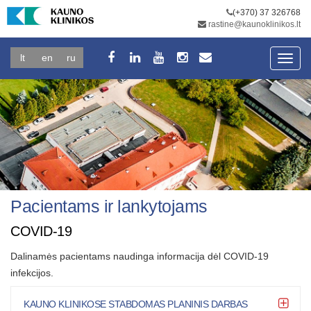
(+370) 37 326768
rastine@kaunoklinikos.lt
lt
en
ru
Toggl
navig
Pacientams ir lankytojams
COVID-19
Dalinamės pacientams naudinga informacija dėl COVID-19
infekcijos.
KAUNO KLINIKOSE STABDOMAS PLANINIS DARBAS