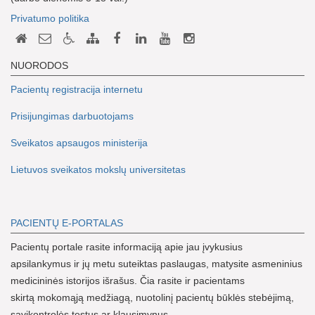
Privatumo politika
NUORODOS
Pacientų registracija internetu
Prisijungimas darbuotojams
Sveikatos apsaugos ministerija
Lietuvos sveikatos mokslų universitetas
PACIENTŲ E-PORTALAS
Pacientų portale rasite informaciją apie jau įvykusius
apsilankymus ir jų metu suteiktas paslaugas, matysite asmeninius
medicininės istorijos išrašus. Čia rasite ir pacientams
skirtą mokomąją medžiagą, nuotolinį pacientų būklės stebėjimą,
savikontrolės testus ar klausimynus.