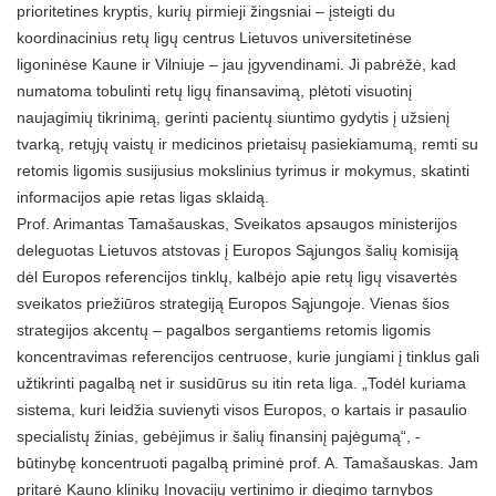
prioritetines kryptis, kurių pirmieji žingsniai – įsteigti du
koordinacinius retų ligų centrus Lietuvos universitetinėse
ligoninėse Kaune ir Vilniuje – jau įgyvendinami. Ji pabrėžė, kad
numatoma tobulinti retų ligų finansavimą, plėtoti visuotinį
naujagimių tikrinimą, gerinti pacientų siuntimo gydytis į užsienį
tvarką, retųjų vaistų ir medicinos prietaisų pasiekiamumą, remti su
retomis ligomis susijusius mokslinius tyrimus ir mokymus, skatinti
informacijos apie retas ligas sklaidą.
Prof. Arimantas Tamašauskas, Sveikatos apsaugos ministerijos
deleguotas Lietuvos atstovas į Europos Sąjungos šalių komisiją
dėl Europos referencijos tinklų, kalbėjo apie retų ligų visavertės
sveikatos priežiūros strategiją Europos Sąjungoje. Vienas šios
strategijos akcentų – pagalbos sergantiems retomis ligomis
koncentravimas referencijos centruose, kurie jungiami į tinklus gali
užtikrinti pagalbą net ir susidūrus su itin reta liga. „Todėl kuriama
sistema, kuri leidžia suvienyti visos Europos, o kartais ir pasaulio
specialistų žinias, gebėjimus ir šalių finansinį pajėgumą“, -
būtinybę koncentruoti pagalbą priminė prof. A. Tamašauskas. Jam
pritarė Kauno klinikų Inovacijų vertinimo ir diegimo tarnybos