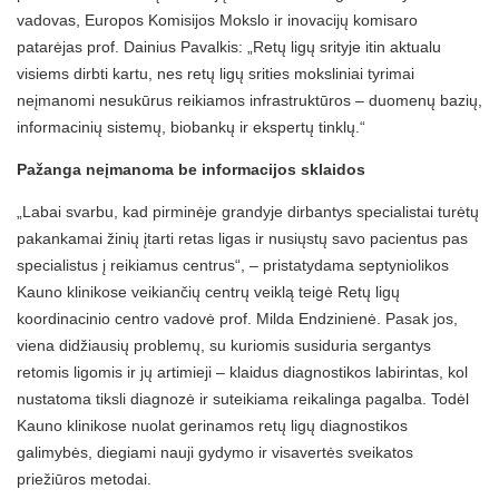
vadovas, Europos Komisijos Mokslo ir inovacijų komisaro
patarėjas prof. Dainius Pavalkis: „Retų ligų srityje itin aktualu
visiems dirbti kartu, nes retų ligų srities moksliniai tyrimai
neįmanomi nesukūrus reikiamos infrastruktūros – duomenų bazių,
informacinių sistemų, biobankų ir ekspertų tinklų.“
Pažanga neįmanoma be informacijos sklaidos
„Labai svarbu, kad pirminėje grandyje dirbantys specialistai turėtų
pakankamai žinių įtarti retas ligas ir nusiųstų savo pacientus pas
specialistus į reikiamus centrus“, – pristatydama septyniolikos
Kauno klinikose veikiančių centrų veiklą teigė Retų ligų
koordinacinio centro vadovė prof. Milda Endzinienė. Pasak jos,
viena didžiausių problemų, su kuriomis susiduria sergantys
retomis ligomis ir jų artimieji – klaidus diagnostikos labirintas, kol
nustatoma tiksli diagnozė ir suteikiama reikalinga pagalba. Todėl
Kauno klinikose nuolat gerinamos retų ligų diagnostikos
galimybės, diegiami nauji gydymo ir visavertės sveikatos
priežiūros metodai.