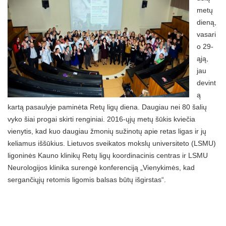
metų
dieną,
vasari
o 29-
ąją,
jau
devint
ą
kartą pasaulyje paminėta Retų ligų diena. Daugiau nei 80 šalių
vyko šiai progai skirti renginiai. 2016-ųjų metų šūkis kviečia
vienytis, kad kuo daugiau žmonių sužinotų apie retas ligas ir jų
keliamus iššūkius. Lietuvos sveikatos mokslų universiteto (LSMU)
ligoninės Kauno klinikų Retų ligų koordinacinis centras ir LSMU
Neurologijos klinika surengė konferenciją „Vienykimės, kad
sergančiųjų retomis ligomis balsas būtų išgirstas“.