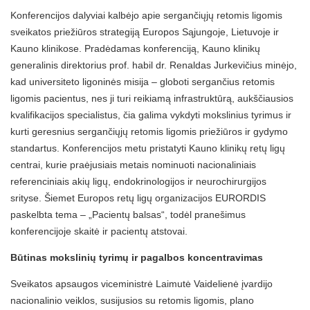
Konferencijos dalyviai kalbėjo apie sergančiųjų retomis ligomis
sveikatos priežiūros strategiją Europos Sąjungoje, Lietuvoje ir
Kauno klinikose. Pradėdamas konferenciją, Kauno klinikų
generalinis direktorius prof. habil dr. Renaldas Jurkevičius minėjo,
kad universiteto ligoninės misija – globoti sergančius retomis
ligomis pacientus, nes ji turi reikiamą infrastruktūrą, aukščiausios
kvalifikacijos specialistus, čia galima vykdyti mokslinius tyrimus ir
kurti geresnius sergančiųjų retomis ligomis priežiūros ir gydymo
standartus. Konferencijos metu pristatyti Kauno klinikų retų ligų
centrai, kurie praėjusiais metais nominuoti nacionaliniais
referenciniais akių ligų, endokrinologijos ir neurochirurgijos
srityse. Šiemet Europos retų ligų organizacijos EURORDIS
paskelbta tema – „Pacientų balsas“, todėl pranešimus
konferencijoje skaitė ir pacientų atstovai.
Būtinas mokslinių tyrimų ir pagalbos koncentravimas
Sveikatos apsaugos viceministrė Laimutė Vaidelienė įvardijo
nacionalinio veiklos, susijusios su retomis ligomis, plano