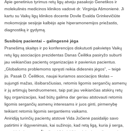
Apie genetinius tyrimus retų ligų atveju pasakojo Genetikos ir
molekulinės medicinos klinikos vadovė dr. Virginija Ašmonienė. Ji
kartu su Vaikų ligų klinikos docente Dovile Evalda Grinkevičiūte
mokomojoje sesijoje kalbėjo apie hiperamonemijos priežastis,
diagnostiką ir gydymą.
Susibūrę pacientai – galingesnė jėga
Pranešimą skaitęs ir po konferencijos diskutuoti pakvietęs Vaikų
retų ligų asociacijos prezidentas Danas Čeilitka pasiryžo suburti
jau veikiančias pacientų organizacijas ir pavienius pacientus.
„Globalioms problemoms spręsti reikia didesnės jėgos“, – teigė
jis. Pasak D. Čeilitkos, naujai kuriamos asociacijos tikslas –
sujungti mažas, išsibarsčiusias, retomis ligomis sergančių asmenų
ir jų artimųjų bendruomenes, taip pat jau veikiančias atskirų retų
ligų organizacijas, kad būtų galima dar geriau atstovauti retomis
ligomis sergančių asmenų interesams ir juos ginti, pirmenybę
teikiant retomis ligomis sergantiems vaikams.
Aniridiją turinčių pacientų atstovė Vida Jočienė pasidalijo savo
patirtimi ir išgyvenimais, kai sužinojo, kad retą ligą, kuria ji serga,