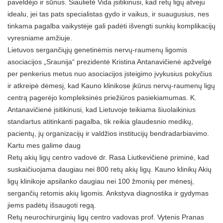
paveldėjo ir sūnus. Šiaulietė Vida įsitikinusi, kad retų ligų atveju
idealu, jei tas pats specialistas gydo ir vaikus, ir suaugusius, nes
tinkama pagalba vaikystėje gali padėti išvengti sunkių komplikacijų
vyresniame amžiuje.
Lietuvos sergančiųjų genetinėmis nervų-raumenų ligomis
asociacijos „Sraunija“ prezidentė Kristina Antanavičienė apžvelgė
per penkerius metus nuo asociacijos įsteigimo įvykusius pokyčius
ir atkreipė dėmesį, kad Kauno klinikose įkūrus nervų-raumenų ligų
centrą pagerėjo kompleksinės priežiūros pasiekiamumas. K.
Antanavičienė įsitikinusi, kad Lietuvoje teikiama šiuolaikinius
standartus atitinkanti pagalba, tik reikia glaudesnio medikų,
pacientų, jų organizacijų ir valdžios institucijų bendradarbiavimo.
Kartu mes galime daug
Retų akių ligų centro vadovė dr. Rasa Liutkevičienė priminė, kad
suskaičiuojama daugiau nei 800 retų akių ligų. Kauno klinikų Akių
ligų klinikoje apsilanko daugiau nei 100 žmonių per mėnesį,
sergančių retomis akių ligomis. Ankstyva diagnostika ir gydymas
jiems padėtų išsaugoti regą.
Retų neurochirurginių ligų centro vadovas prof. Vytenis Pranas