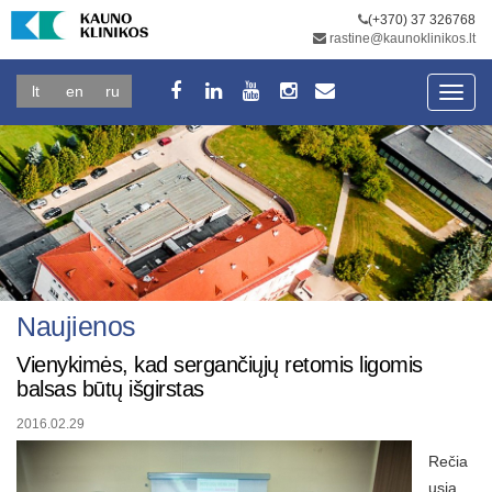
(+370) 37 326768
rastine@kaunoklinikos.lt
lt
en
ru
Toggl
navig
Naujienos
Vienykimės, kad sergančiųjų retomis ligomis
balsas būtų išgirstas
2016.02.29
Rečia
usią