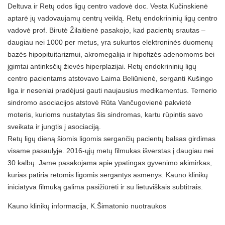
Deltuva ir Retų odos ligų centro vadovė doc. Vesta Kučinskienė
aptarė jų vadovaujamų centrų veiklą. Retų endokrininių ligų centro
vadovė prof. Birutė Žilaitienė pasakojo, kad pacientų srautas –
daugiau nei 1000 per metus, yra sukurtos elektroninės duomenų
bazės hipopituitarizmui, akromegalija ir hipofizės adenomoms bei
įgimtai antinksčių žievės hiperplazijai. Retų endokrininių ligų
centro pacientams atstovavo Laima Beliūnienė, serganti Kušingo
liga ir neseniai pradėjusi gauti naujausius medikamentus. Ternerio
sindromo asociacijos atstovė Rūta Vančugovienė pakvietė
moteris, kurioms nustatytas šis sindromas, kartu rūpintis savo
sveikata ir jungtis į asociaciją.
Retų ligų dieną šiomis ligomis sergančių pacientų balsas girdimas
visame pasaulyje. 2016-ųjų metų filmukas išverstas į daugiau nei
30 kalbų. Jame pasakojama apie ypatingas gyvenimo akimirkas,
kurias patiria retomis ligomis sergantys asmenys. Kauno klinikų
iniciatyva filmuką galima pasižiūrėti ir su lietuviškais subtitrais.
Kauno klinikų informacija, K.Šimatonio nuotraukos