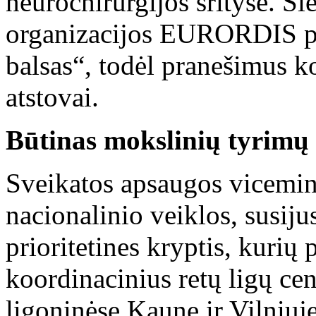
neurochirurgijos srityse. Ši
organizacijos EURORDIS pa
balsas“, todėl pranešimus ko
atstovai.
Būtinas mokslinių tyrimų
Sveikatos apsaugos vicemini
nacionalinio veiklos, susiju
prioritetines kryptis, kurių 
koordinacinius retų ligų cen
ligoninėse Kaune ir Vilniuj