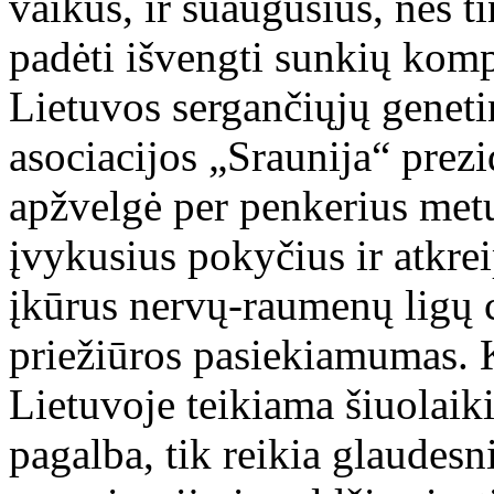
vaikus, ir suaugusius, nes t
padėti išvengti sunkių kom
Lietuvos sergančiųjų genet
asociacijos „Sraunija“ prez
apžvelgė per penkerius metu
įvykusius pokyčius ir atkre
įkūrus nervų-raumenų ligų 
priežiūros pasiekiamumas. K
Lietuvoje teikiama šiuolaiki
pagalba, tik reikia glaudesn