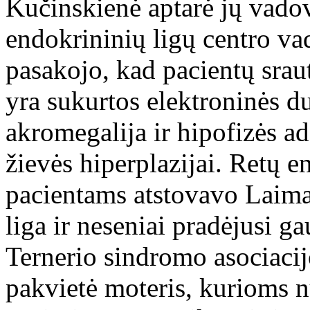
Kučinskienė aptarė jų vado
endokrininių ligų centro vad
pasakojo, kad pacientų srau
yra sukurtos elektroninės d
akromegalija ir hipofizės a
žievės hiperplazijai. Retų e
pacientams atstovavo Laima
liga ir neseniai pradėjusi 
Ternerio sindromo asociaci
pakvietė moteris, kurioms n