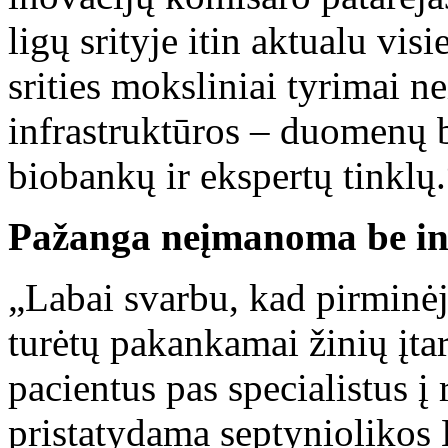
ligų srityje itin aktualu visi
srities moksliniai tyrimai 
infrastruktūros – duomenų b
biobankų ir ekspertų tinklų.
Pažanga neįmanoma be inf
„Labai svarbu, kad pirminėj
turėtų pakankamai žinių įtart
pacientus pas specialistus į
pristatydama septyniolikos