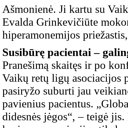
Ašmonienė. Ji kartu su Vaik
Evalda Grinkevičiūte mokom
hiperamonemijos priežastis,
Susibūrę pacientai – galin
Pranešimą skaitęs ir po kon
Vaikų retų ligų asociacijos 
pasiryžo suburti jau veikian
pavienius pacientus. „Glob
didesnės jėgos“, – teigė jis.