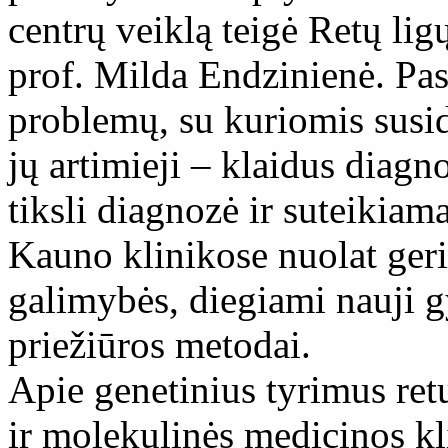
centrų veiklą teigė Retų li
prof. Milda Endzinienė. Pas
problemų, su kuriomis susid
jų artimieji – klaidus diagn
tiksli diagnozė ir suteikiam
Kauno klinikose nuolat geri
galimybės, diegiami nauji g
priežiūros metodai.
Apie genetinius tyrimus ret
ir molekulinės medicinos kl