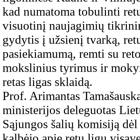
kad numatoma tobulinti retų
visuotinį naujagimių tikrini
gydytis į užsienį tvarką, ret
pasiekiamumą, remti su reto
mokslinius tyrimus ir mokym
retas ligas sklaidą.
Prof. Arimantas Tamašauska
ministerijos deleguotas Lie
Sąjungos šalių komisiją dėl
kalbėjo apie retų ligų visav