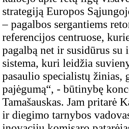
strategiją Europos Sąjungoje
– pagalbos sergantiems ret
referencijos centruose, kurie
pagalbą net ir susidūrus su 
sistema, kuri leidžia suvieny
pasaulio specialistų žinias, 
pajėgumą“, - būtinybę konce
Tamašauskas. Jam pritarė K
ir diegimo tarnybos vadova
inovacijų komisaro patarėja