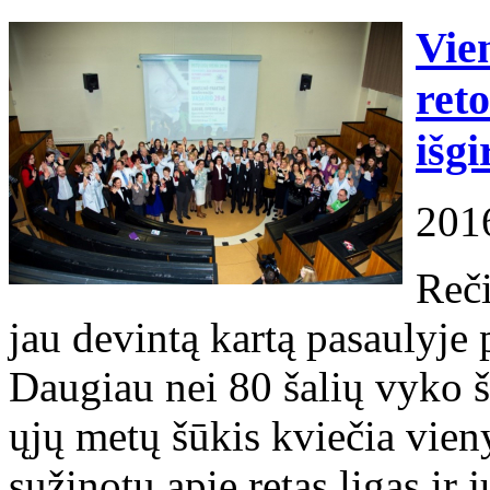
Vie
ret
išgi
201
Reči
jau devintą kartą pasaulyje
Daugiau nei 80 šalių vyko ši
ųjų metų šūkis kviečia vie
sužinotų apie retas ligas ir