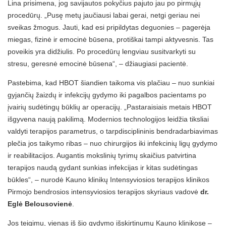
Lina prisimena, jog savijautos pokyčius pajuto jau po pirmųjų
procedūrų. „Pusę metų jaučiausi labai gerai, netgi geriau nei
sveikas žmogus. Jauti, kad esi pripildytas deguonies – pagerėja
miegas, fizinė ir emocinė būsena, protiškai tampi aktyvesnis. Tas
poveikis yra didžiulis. Po procedūrų lengviau susitvarkyti su
stresu, geresnė emocinė būsena“, – džiaugiasi pacientė.
Pastebima, kad HBOT šiandien taikoma vis plačiau – nuo sunkiai
gyjančių žaizdų ir infekcijų gydymo iki pagalbos pacientams po
įvairių sudėtingų būklių ar operacijų. „Pastaraisiais metais HBOT
išgyvena naują pakilimą. Modernios technologijos leidžia tiksliai
valdyti terapijos parametrus, o tarpdisciplininis bendradarbiavimas
plečia jos taikymo ribas – nuo chirurgijos iki infekcinių ligų gydymo
ir reabilitacijos. Augantis mokslinių tyrimų skaičius patvirtina
terapijos naudą gydant sunkias infekcijas ir kitas sudėtingas
būkles“, – nurodė Kauno klinikų Intensyviosios terapijos klinikos
Pirmojo bendrosios intensyviosios terapijos skyriaus vadovė
dr.
Eglė Belousovienė
.
Jos teigimu, vienas iš šio gydymo išskirtinumų Kauno klinikose –