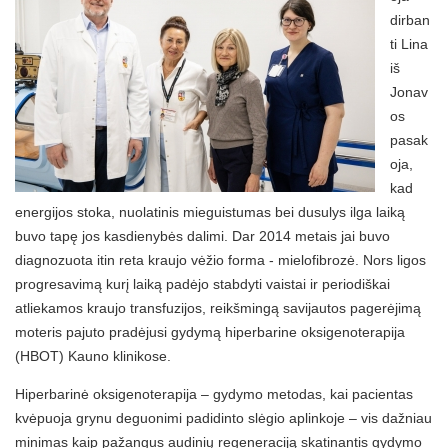
dirban
ti Lina
iš
Jonav
os
pasak
oja,
kad
energijos stoka, nuolatinis mieguistumas bei dusulys ilga laiką
buvo tapę jos kasdienybės dalimi. Dar 2014 metais jai buvo
diagnozuota itin reta kraujo vėžio forma - mielofibrozė. Nors ligos
progresavimą kurį laiką padėjo stabdyti vaistai ir periodiškai
atliekamos kraujo transfuzijos, reikšmingą savijautos pagerėjimą
moteris pajuto pradėjusi gydymą hiperbarine oksigenoterapija
(HBOT) Kauno klinikose.
Hiperbarinė oksigenoterapija – gydymo metodas, kai pacientas
kvėpuoja grynu deguonimi padidinto slėgio aplinkoje – vis dažniau
minimas kaip pažangus audinių regeneraciją skatinantis gydymo