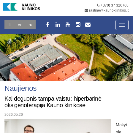
(+370) 37 326768
rastine@kaunoklinikos.lt
lt
en
ru
Toggl
navig
Naujienos
Kai deguonis tampa vaistu: hiperbarinė
oksigenoterapija Kauno klinikose
2026.05.26
Mokyt
oja