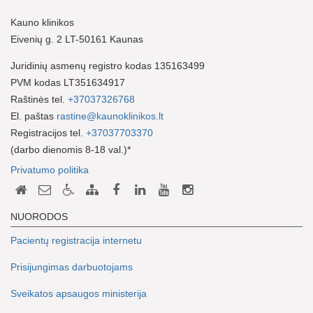
Kauno klinikos
Eivenių g. 2 LT-50161 Kaunas
Juridinių asmenų registro kodas 135163499
PVM kodas LT351634917
Raštinės tel.
+37037326768
El. paštas
rastine@kaunoklinikos.lt
Registracijos tel.
+37037703370
(darbo dienomis 8-18 val.)*
Privatumo politika
NUORODOS
Pacientų registracija internetu
Prisijungimas darbuotojams
Sveikatos apsaugos ministerija