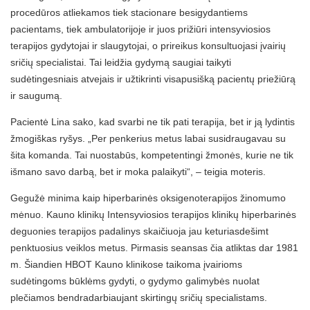
procedūros atliekamos tiek stacionare besigydantiems
pacientams, tiek ambulatorijoje ir juos prižiūri intensyviosios
terapijos gydytojai ir slaugytojai, o prireikus konsultuojasi įvairių
sričių specialistai. Tai leidžia gydymą saugiai taikyti
sudėtingesniais atvejais ir užtikrinti visapusišką pacientų priežiūrą
ir saugumą.
Pacientė Lina sako, kad svarbi ne tik pati terapija, bet ir ją lydintis
žmogiškas ryšys. „Per penkerius metus labai susidraugavau su
šita komanda. Tai nuostabūs, kompetentingi žmonės, kurie ne tik
išmano savo darbą, bet ir moka palaikyti“, – teigia moteris.
Gegužė minima kaip hiperbarinės oksigenoterapijos žinomumo
mėnuo. Kauno klinikų Intensyviosios terapijos klinikų hiperbarinės
deguonies terapijos padalinys skaičiuoja jau keturiasdešimt
penktuosius veiklos metus. Pirmasis seansas čia atliktas dar 1981
m. Šiandien HBOT Kauno klinikose taikoma įvairioms
sudėtingoms būklėms gydyti, o gydymo galimybės nuolat
plečiamos bendradarbiaujant skirtingų sričių specialistams.