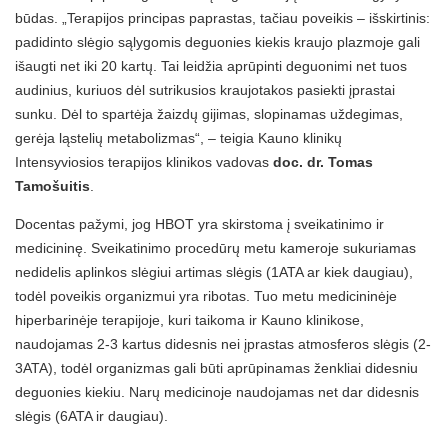
būdas. „Terapijos principas paprastas, tačiau poveikis – išskirtinis:
padidinto slėgio sąlygomis deguonies kiekis kraujo plazmoje gali
išaugti net iki 20 kartų. Tai leidžia aprūpinti deguonimi net tuos
audinius, kuriuos dėl sutrikusios kraujotakos pasiekti įprastai
sunku. Dėl to spartėja žaizdų gijimas, slopinamas uždegimas,
gerėja ląstelių metabolizmas“, – teigia Kauno klinikų
Intensyviosios terapijos klinikos vadovas
doc. dr. Tomas
Tamošuitis
.
Docentas pažymi, jog HBOT yra skirstoma į sveikatinimo ir
medicininę. Sveikatinimo procedūrų metu kameroje sukuriamas
nedidelis aplinkos slėgiui artimas slėgis (1ATA ar kiek daugiau),
todėl poveikis organizmui yra ribotas. Tuo metu medicininėje
hiperbarinėje terapijoje, kuri taikoma ir Kauno klinikose,
naudojamas 2-3 kartus didesnis nei įprastas atmosferos slėgis (2-
3ATA), todėl organizmas gali būti aprūpinamas ženkliai didesniu
deguonies kiekiu. Narų medicinoje naudojamas net dar didesnis
slėgis (6ATA ir daugiau).