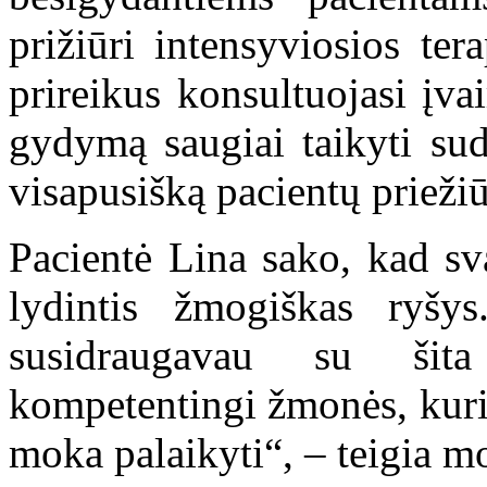
prižiūri intensyviosios ter
prireikus konsultuojasi įvair
gydymą saugiai taikyti sudė
visapusišką pacientų prieži
Pacientė Lina sako, kad svar
lydintis žmogiškas ryšy
susidraugavau su šit
kompetentingi žmonės, kurie
moka palaikyti“, – teigia mo