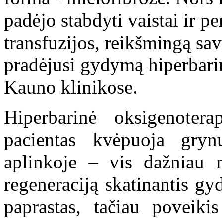
padėjo stabdyti vaistai ir p
transfuzijos, reikšmingą sa
pradėjusi gydymą hiperbar
Kauno klinikose.
Hiperbarinė oksigenote
pacientas kvėpuoja gryn
aplinkoje – vis dažniau 
regeneraciją skatinantis g
paprastas, tačiau poveikis