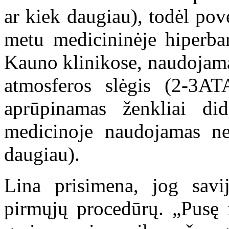
ar kiek daugiau), todėl pov
metu medicininėje hiperbar
Kauno klinikose, naudojamas
atmosferos slėgis (2-3AT
aprūpinamas ženkliai di
medicinoje naudojamas ne
daugiau).
Lina prisimena, jog savi
pirmųjų procedūrų. „Pusę m