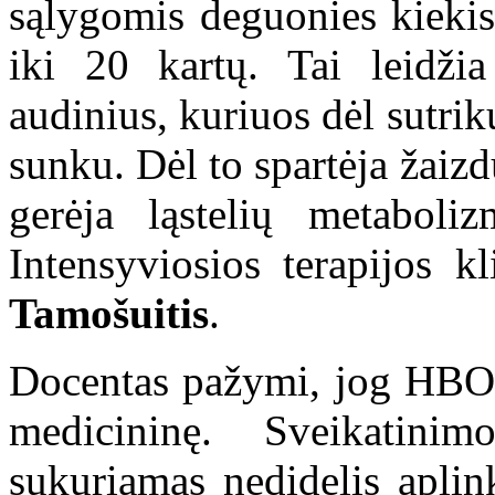
sąlygomis deguonies kiekis
iki 20 kartų. Tai leidži
audinius, kuriuos dėl sutrik
sunku. Dėl to spartėja žaiz
gerėja ląstelių metaboli
Intensyviosios terapijos 
Tamošuitis
.
Docentas pažymi, jog HBOT 
medicininę. Sveikatin
sukuriamas nedidelis aplin