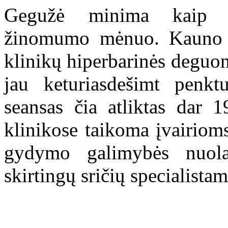
Gegužė minima kaip hip
žinomumo mėnuo. Kauno kl
klinikų hiperbarinės deguon
jau keturiasdešimt penkt
seansas čia atliktas da
klinikose taikoma įvairiom
gydymo galimybės nuolat
skirtingų sričių specialistam