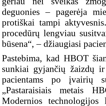
geriau nei sveikas žmogu
deguonies – pagerėja mie
protiškai tampi aktyvesnis
procedūrų lengviau susitva
būsena“, – džiaugiasi pacien
Pastebima, kad HBOT šian
sunkiai gyjančių žaizdų i
pacientams po įvairių s
„Pastaraisiais metais H
Modernios technologijos le