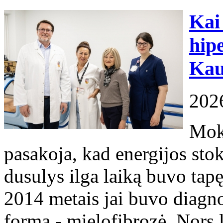
Kai
hip
Kau
202
Moky
pasakoja, kad energijos sto
dusulys ilga laiką buvo tap
2014 metais jai buvo diagno
forma - mielofibrozė. Nors 