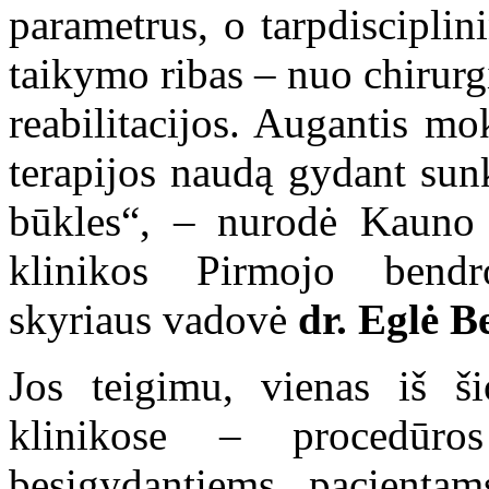
parametrus, o tarpdisciplin
taikymo ribas – nuo chirurg
reabilitacijos. Augantis mo
terapijos naudą gydant sunk
būkles“, – nurodė Kauno k
klinikos Pirmojo bendro
skyriaus vadovė
dr. Eglė B
Jos teigimu, vienas iš 
klinikose – procedūros
besigydantiems pacientam