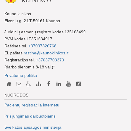
Kauno klinikos
Eivenių g. 2 LT-50161 Kaunas
Juridinių asmenų registro kodas 135163499
PVM kodas LT351634917
Raštinės tel.
+37037326768
El. paštas
rastine@kaunoklinikos.lt
Registracijos tel.
+37037703370
(darbo dienomis 8-18 val.)*
Privatumo politika
NUORODOS
Pacientų registracija internetu
Prisijungimas darbuotojams
Sveikatos apsaugos ministerija