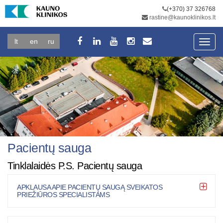
(+370) 37 326768
rastine@kaunoklinikos.lt
lt
en
ru
Toggl
navig
Pacientų sauga
Tinklalaidės P.S. Pacientų sauga
APKLAUSA APIE PACIENTŲ SAUGĄ SVEIKATOS
PRIEŽIŪROS SPECIALISTAMS