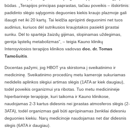
būdas. „Terapijos principas paprastas, tačiau poveikis – išskirtinis:
padidinto slėgio sąlygomis deguonies kiekis kraujo plazmoje gali
išaugti net iki 20 kartų. Tai leidžia aprūpinti deguonimi net tuos
audinius, kuriuos dėl sutrikusios kraujotakos pasiekti įprastai
sunku. Dėl to spartėja žaizdų gijimas, slopinamas uždegimas,
gerėja ląstelių metabolizmas“, – teigia Kauno klinikų
Intensyviosios terapijos klinikos vadovas
doc. dr. Tomas
Tamošuitis
.
Docentas pažymi, jog HBOT yra skirstoma į sveikatinimo ir
medicininę. Sveikatinimo procedūrų metu kameroje sukuriamas
nedidelis aplinkos slėgiui artimas slėgis (1ATA ar kiek daugiau),
todėl poveikis organizmui yra ribotas. Tuo metu medicininėje
hiperbarinėje terapijoje, kuri taikoma ir Kauno klinikose,
naudojamas 2-3 kartus didesnis nei įprastas atmosferos slėgis (2-
3ATA), todėl organizmas gali būti aprūpinamas ženkliai didesniu
deguonies kiekiu. Narų medicinoje naudojamas net dar didesnis
slėgis (6ATA ir daugiau).