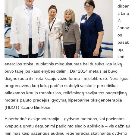
dirban
ti Lina
iš
Jonav
os
pasak
oja,
kad
energijos stoka, nuolatinis mieguistumas bei dusulys ilga laiką
buvo tapę jos kasdienybės dalimi. Dar 2014 metais jai buvo
diagnozuota itin reta kraujo vėžio forma - mielofibrozė. Nors ligos
progresavimą kurį laiką padėjo stabdyti vaistai ir periodiškai
atliekamos kraujo transfuzijos, reikšmingą savijautos pagerėjimą
moteris pajuto pradėjusi gydymą hiperbarine oksigenoterapija
(HBOT) Kauno klinikose.
Hiperbarinė oksigenoterapija – gydymo metodas, kai pacientas
kvėpuoja grynu deguonimi padidinto slėgio aplinkoje – vis dažniau
minimas kaip pažangus audinių regeneraciją skatinantis gydymo