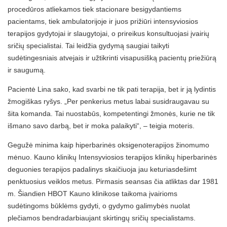
procedūros atliekamos tiek stacionare besigydantiems
pacientams, tiek ambulatorijoje ir juos prižiūri intensyviosios
terapijos gydytojai ir slaugytojai, o prireikus konsultuojasi įvairių
sričių specialistai. Tai leidžia gydymą saugiai taikyti
sudėtingesniais atvejais ir užtikrinti visapusišką pacientų priežiūrą
ir saugumą.
Pacientė Lina sako, kad svarbi ne tik pati terapija, bet ir ją lydintis
žmogiškas ryšys. „Per penkerius metus labai susidraugavau su
šita komanda. Tai nuostabūs, kompetentingi žmonės, kurie ne tik
išmano savo darbą, bet ir moka palaikyti“, – teigia moteris.
Gegužė minima kaip hiperbarinės oksigenoterapijos žinomumo
mėnuo. Kauno klinikų Intensyviosios terapijos klinikų hiperbarinės
deguonies terapijos padalinys skaičiuoja jau keturiasdešimt
penktuosius veiklos metus. Pirmasis seansas čia atliktas dar 1981
m. Šiandien HBOT Kauno klinikose taikoma įvairioms
sudėtingoms būklėms gydyti, o gydymo galimybės nuolat
plečiamos bendradarbiaujant skirtingų sričių specialistams.