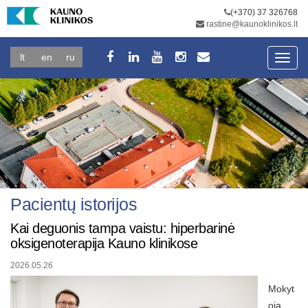
(+370) 37 326768
rastine@kaunoklinikos.lt
lt
en
ru
Toggl
navig
Pacientų istorijos
Kai deguonis tampa vaistu: hiperbarinė
oksigenoterapija Kauno klinikose
2026.05.26
Mokyt
oja