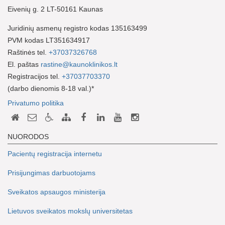
Eivenių g. 2 LT-50161 Kaunas
Juridinių asmenų registro kodas 135163499
PVM kodas LT351634917
Raštinės tel.
+37037326768
El. paštas
rastine@kaunoklinikos.lt
Registracijos tel.
+37037703370
(darbo dienomis 8-18 val.)*
Privatumo politika
NUORODOS
Pacientų registracija internetu
Prisijungimas darbuotojams
Sveikatos apsaugos ministerija
Lietuvos sveikatos mokslų universitetas