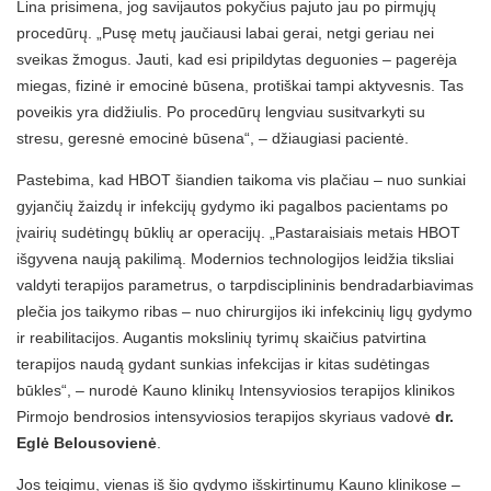
Lina prisimena, jog savijautos pokyčius pajuto jau po pirmųjų
procedūrų. „Pusę metų jaučiausi labai gerai, netgi geriau nei
sveikas žmogus. Jauti, kad esi pripildytas deguonies – pagerėja
miegas, fizinė ir emocinė būsena, protiškai tampi aktyvesnis. Tas
poveikis yra didžiulis. Po procedūrų lengviau susitvarkyti su
stresu, geresnė emocinė būsena“, – džiaugiasi pacientė.
Pastebima, kad HBOT šiandien taikoma vis plačiau – nuo sunkiai
gyjančių žaizdų ir infekcijų gydymo iki pagalbos pacientams po
įvairių sudėtingų būklių ar operacijų. „Pastaraisiais metais HBOT
išgyvena naują pakilimą. Modernios technologijos leidžia tiksliai
valdyti terapijos parametrus, o tarpdisciplininis bendradarbiavimas
plečia jos taikymo ribas – nuo chirurgijos iki infekcinių ligų gydymo
ir reabilitacijos. Augantis mokslinių tyrimų skaičius patvirtina
terapijos naudą gydant sunkias infekcijas ir kitas sudėtingas
būkles“, – nurodė Kauno klinikų Intensyviosios terapijos klinikos
Pirmojo bendrosios intensyviosios terapijos skyriaus vadovė
dr.
Eglė Belousovienė
.
Jos teigimu, vienas iš šio gydymo išskirtinumų Kauno klinikose –