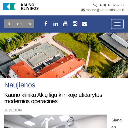
(+370) 37 326768
rastine@kaunoklinikos.lt
lt
en
ru
Toggl
navig
Naujienos
Kauno klinikų Akių ligų klinikoje atidarytos
modernios operacinės
2019.10.04
Šiandi
en