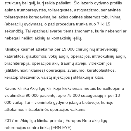
struktūrą bei gylį, kurį reikia pašalinti. Šio lazerio gydymo profilis
apima trumparegystės, toliaregystės, astigmatizmo, senatvinės
toliaregystės koregavimą bei akies optinės sistemos tobulinimą
(aberacijų gydymas), o pati procedūra trunka nuo 7 iki 15
sekundžių. Tai ypatingai svarbu tiems žmonėms, kurie nebenori ar
nebegali nešioti akinių ar kontaktinių lęšių.
Klinikoje kasmet atliekama per 19 000 chirurginių intervencijų:
kataraktos, glaukomos, vokų auglių operacijos, intraokulinių auglių
brachiterapija, operacijos akių traumų atveju, vitrektomijos
(stiklakūnio/tinklainės) operacijos, žvairumo, keratoplastikos,
keratoprotezavimo, vaistų injekcijos į stiklakūnį ir kitos.
Kauno klinikų Akių ligų klinikoje kiekvienais metais konsultuojama
vidutiniškai 90 000 pacientų: apie 75 000 suaugusiųjų ir per 13
000 vaikų. Tai – vienintelė gydymo įstaiga Lietuvoje, kurioje
atliekamos intraokulinės operacijos vaikams.
2017 m. Akių ligų klinika priimta į Europos Retų akių ligų
referencijos centrų tinklą (ERN-EYE).