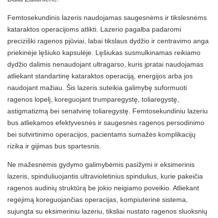
Femtosekundinis lazeris naudojamas saugesnėms ir tikslesnėms
kataraktos operacijoms atlikti. Lazerio pagalba padaromi
preciziški ragenos pjūviai, labai tikslaus dydžio ir centravimo anga
priekinėje lęšiuko kapsulėje. Lęšiukas susmulkinamas reikiamo
dydžio dalimis nenaudojant ultragarso, kuris įpratai naudojamas
atliekant standartinę kataraktos operaciją, energijos arba jos
naudojant mažiau. Šis lazeris suteikia galimybę suformuoti
ragenos lopelį, koreguojant trumparegystę, toliaregystę,
astigmatizmą bei senatvinę toliaregystę. Femtosekundiniu lazeriu
bus atliekamos efektyvesnės ir saugesnės ragenos persodinimo
bei sutvirtinimo operacijos, pacientams sumažės komplikacijų
rizika ir gijimas bus spartesnis.
Ne mažesnėmis gydymo galimybėmis pasižymi ir eksimerinis
lazeris, spinduliuojantis ultravioletinius spindulius, kurie pakeičia
ragenos audinių struktūrą be jokio neigiamo poveikio. Atliekant
regėjimą koreguojančias operacijas, kompiuterinė sistema,
sujungta su eksimeriniu lazeriu, tiksliai nustato ragenos sluoksnių