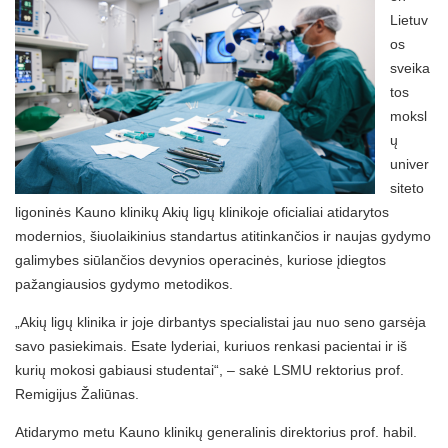
Lietuv
os
sveika
tos
moksl
ų
univer
siteto
ligoninės Kauno klinikų Akių ligų klinikoje oficialiai atidarytos
modernios, šiuolaikinius standartus atitinkančios ir naujas gydymo
galimybes siūlančios devynios operacinės, kuriose įdiegtos
pažangiausios gydymo metodikos.
„Akių ligų klinika ir joje dirbantys specialistai jau nuo seno garsėja
savo pasiekimais. Esate lyderiai, kuriuos renkasi pacientai ir iš
kurių mokosi gabiausi studentai“, – sakė LSMU rektorius prof.
Remigijus Žaliūnas.
Atidarymo metu Kauno klinikų generalinis direktorius prof. habil.