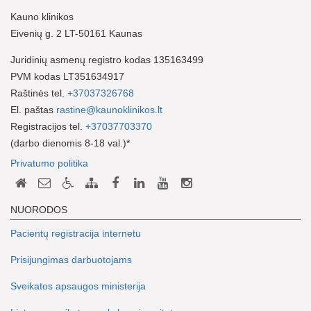
Kauno klinikos
Eivenių g. 2 LT-50161 Kaunas
Juridinių asmenų registro kodas 135163499
PVM kodas LT351634917
Raštinės tel.
+37037326768
El. paštas
rastine@kaunoklinikos.lt
Registracijos tel.
+37037703370
(darbo dienomis 8-18 val.)*
Privatumo politika
NUORODOS
Pacientų registracija internetu
Prisijungimas darbuotojams
Sveikatos apsaugos ministerija