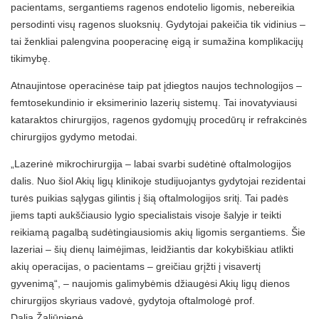
pacientams, sergantiems ragenos endotelio ligomis, nebereikia
persodinti visų ragenos sluoksnių. Gydytojai pakeičia tik vidinius –
tai ženkliai palengvina pooperacinę eigą ir sumažina komplikacijų
tikimybę.
Atnaujintose operacinėse taip pat įdiegtos naujos technologijos –
femtosekundinio ir eksimerinio lazerių sistemų. Tai inovatyviausi
kataraktos chirurgijos, ragenos gydomųjų procedūrų ir refrakcinės
chirurgijos gydymo metodai.
„Lazerinė mikrochirurgija – labai svarbi sudėtinė oftalmologijos
dalis. Nuo šiol Akių ligų klinikoje studijuojantys gydytojai rezidentai
turės puikias sąlygas gilintis į šią oftalmologijos sritį. Tai padės
jiems tapti aukščiausio lygio specialistais visoje šalyje ir teikti
reikiamą pagalbą sudėtingiausiomis akių ligomis sergantiems. Šie
lazeriai – šių dienų laimėjimas, leidžiantis dar kokybiškiau atlikti
akių operacijas, o pacientams – greičiau grįžti į visavertį
gyvenimą“, – naujomis galimybėmis džiaugėsi Akių ligų dienos
chirurgijos skyriaus vadovė, gydytoja oftalmologė prof.
Dalia Žaliūnienė.