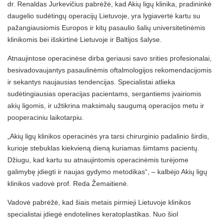
dr. Renaldas Jurkevičius pabrėžė, kad Akių ligų klinika, pradininkė
daugelio sudėtingų operacijų Lietuvoje, yra lygiavertė kartu su
pažangiausiomis Europos ir kitų pasaulio šalių universitetinėmis
klinikomis bei išskirtinė Lietuvoje ir Baltijos šalyse.
Atnaujintose operacinėse dirba geriausi savo srities profesionalai,
besivadovaujantys pasaulinėmis oftalmologijos rekomendacijomis
ir sekantys naujausias tendencijas. Specialistai atlieka
sudėtingiausias operacijas pacientams, sergantiems įvairiomis
akių ligomis, ir užtikrina maksimalų saugumą operacijos metu ir
pooperaciniu laikotarpiu.
„Akių ligų klinikos operacinės yra tarsi chirurginio padalinio širdis,
kurioje stebuklas kiekvieną dieną kuriamas šimtams pacientų.
Džiugu, kad kartu su atnaujintomis operacinėmis turėjome
galimybę įdiegti ir naujas gydymo metodikas“, – kalbėjo Akių ligų
klinikos vadovė prof. Reda Žemaitienė.
Vadovė pabrėžė, kad šiais metais pirmieji Lietuvoje klinikos
specialistai įdiegė endotelines keratoplastikas. Nuo šiol