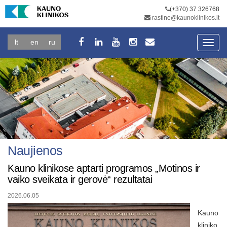
(+370) 37 326768
rastine@kaunoklinikos.lt
lt
en
ru
Toggl
navig
Naujienos
Kauno klinikose aptarti programos „Motinos ir
vaiko sveikata ir gerovė“ rezultatai
2026.06.05
Kauno
kliniko