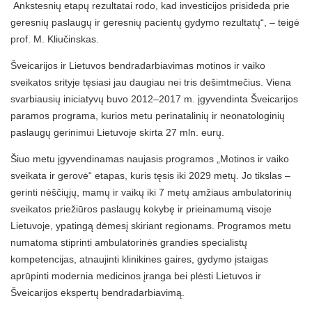
Ankstesnių etapų rezultatai rodo, kad investicijos prisideda prie
geresnių paslaugų ir geresnių pacientų gydymo rezultatų“, – teigė
prof. M. Kliučinskas.
Šveicarijos ir Lietuvos bendradarbiavimas motinos ir vaiko
sveikatos srityje tęsiasi jau daugiau nei tris dešimtmečius. Viena
svarbiausių iniciatyvų buvo 2012–2017 m. įgyvendinta Šveicarijos
paramos programa, kurios metu perinatalinių ir neonatologinių
paslaugų gerinimui Lietuvoje skirta 27 mln. eurų.
Šiuo metu įgyvendinamas naujasis programos „Motinos ir vaiko
sveikata ir gerovė“ etapas, kuris tęsis iki 2029 metų. Jo tikslas –
gerinti nėščiųjų, mamų ir vaikų iki 7 metų amžiaus ambulatorinių
sveikatos priežiūros paslaugų kokybę ir prieinamumą visoje
Lietuvoje, ypatingą dėmesį skiriant regionams. Programos metu
numatoma stiprinti ambulatorinės grandies specialistų
kompetencijas, atnaujinti klinikines gaires, gydymo įstaigas
aprūpinti modernia medicinos įranga bei plėsti Lietuvos ir
Šveicarijos ekspertų bendradarbiavimą.