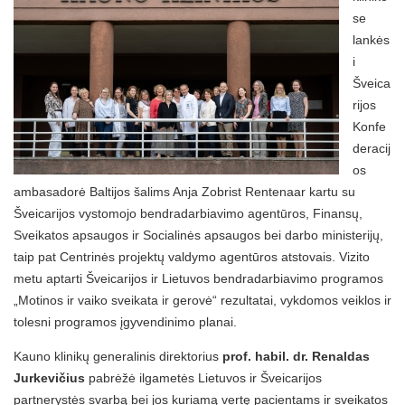
se
lankės
i
Šveica
rijos
Konfe
deracij
os
ambasadorė Baltijos šalims Anja Zobrist Rentenaar kartu su
Šveicarijos vystomojo bendradarbiavimo agentūros, Finansų,
Sveikatos apsaugos ir Socialinės apsaugos bei darbo ministerijų,
taip pat Centrinės projektų valdymo agentūros atstovais. Vizito
metu aptarti Šveicarijos ir Lietuvos bendradarbiavimo programos
„Motinos ir vaiko sveikata ir gerovė“ rezultatai, vykdomos veiklos ir
tolesni programos įgyvendinimo planai.
Kauno klinikų generalinis direktorius
prof. habil. dr. Renaldas
Jurkevičius
pabrėžė ilgametės Lietuvos ir Šveicarijos
partnerystės svarbą bei jos kuriamą vertę pacientams ir sveikatos