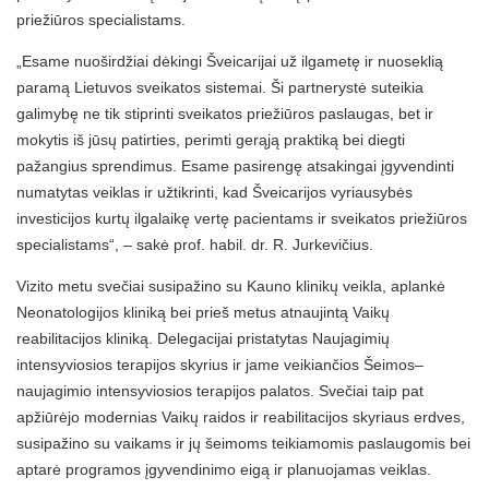
priežiūros specialistams.
„Esame nuoširdžiai dėkingi Šveicarijai už ilgametę ir nuoseklią
paramą Lietuvos sveikatos sistemai. Ši partnerystė suteikia
galimybę ne tik stiprinti sveikatos priežiūros paslaugas, bet ir
mokytis iš jūsų patirties, perimti gerąją praktiką bei diegti
pažangius sprendimus. Esame pasirengę atsakingai įgyvendinti
numatytas veiklas ir užtikrinti, kad Šveicarijos vyriausybės
investicijos kurtų ilgalaikę vertę pacientams ir sveikatos priežiūros
specialistams“, – sakė prof. habil. dr. R. Jurkevičius.
Vizito metu svečiai susipažino su Kauno klinikų veikla, aplankė
Neonatologijos kliniką bei prieš metus atnaujintą Vaikų
reabilitacijos kliniką. Delegacijai pristatytas Naujagimių
intensyviosios terapijos skyrius ir jame veikiančios Šeimos–
naujagimio intensyviosios terapijos palatos. Svečiai taip pat
apžiūrėjo modernias Vaikų raidos ir reabilitacijos skyriaus erdves,
susipažino su vaikams ir jų šeimoms teikiamomis paslaugomis bei
aptarė programos įgyvendinimo eigą ir planuojamas veiklas.