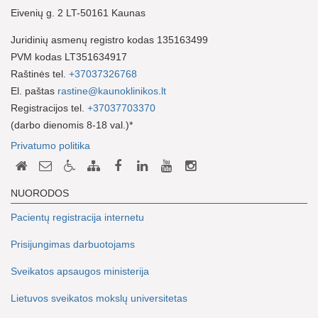
Eivenių g. 2 LT-50161 Kaunas
Juridinių asmenų registro kodas 135163499
PVM kodas LT351634917
Raštinės tel.
+37037326768
El. paštas
rastine@kaunoklinikos.lt
Registracijos tel.
+37037703370
(darbo dienomis 8-18 val.)*
Privatumo politika
NUORODOS
Pacientų registracija internetu
Prisijungimas darbuotojams
Sveikatos apsaugos ministerija
Lietuvos sveikatos mokslų universitetas