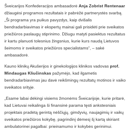
Šveicarijos Konfederacijos ambasadorė
Anja Zobrist Rentenaar
džiaugėsi programos rezultatais ir pabrėžė partnerystės svarbą.
„Ši programa yra puikus pavyzdys, kaip dvišalis
bendradarbiavimas ir ekspertų mainai gali prisidėti prie sveikatos
priežiūros paslaugų stiprinimo. Džiugu matyti pasiektus rezultatus
ir kartu planuoti tolesnius žingsnius, kurie kurs naudą Lietuvos
šeimoms ir sveikatos priežiūros specialistams“, – sakė
ambasadorė.
Kauno klinikų Akušerijos ir ginekologijos klinikos vadovas
prof.
Mindaugas Kliučinskas
pažymėjo, kad ilgametis
bendradarbiavimas jau davė reikšmingų rezultatų motinos ir vaiko
sveikatos srityje.
„Esame labai dėkingi visiems žmonėms Šveicarijoje, kurie pritarė,
kad Lietuvai reikalinga ši finansinė parama tęsti ankstesniais
projektais pradėtą gerintą nėščiųjų, gimdyvių, naujagimių ir vaikų
sveikatos priežiūros kokybę, pagrindinį dėmesį šį kartą skiriant
ambulatorinei pagalbai: prieinamumo ir kokybės gerinimui.