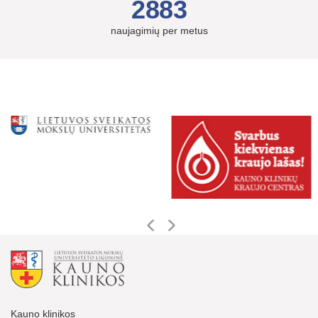
2883
naujagimių per metus
Kauno klinikos