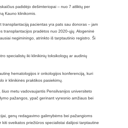
skaičius padidėjo dešimteriopai – nuo 7 atliktų per
imą Kauno klinikomis.
t transplantaciją pacientas yra pats sau donoras – jam
s transplantacijos pradėtos nuo 2020-ųjų. Alogeninė
iai negiminingo, atrinkto iš tarptautinio registro. Ši
specialistų iki klinikinių toksikologų ar audinių
autinę hematologijos ir onkologijos konferenciją, kuri
lo ir klinikinės praktikos pasiekimų.
, šiuo metu vadovaujantis Pensilvanijos universiteto
gydymo pažangos, ypač gerinant vyresnio amžiaus bei
tacijai, genų redagavimo galimybėms bei pažangioms
kiti sveikatos priežiūros specialistai dalijosi tarptautine