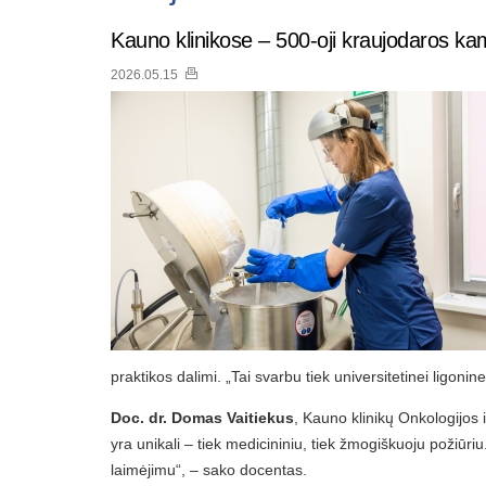
Kauno klinikose – 500-oji kraujodaros kami
2026.05.15
praktikos dalimi. „Tai svarbu tiek universitetinei ligonin
Doc. dr. Domas Vaitiekus
, Kauno klinikų Onkologijos 
yra unikali – tiek medicininiu, tiek žmogiškuoju požiū
laimėjimu“, – sako docentas.