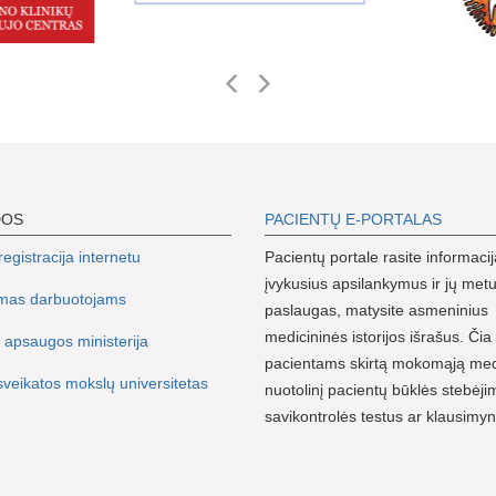
DOS
PACIENTŲ E-PORTALAS
egistracija internetu
Pacientų portale rasite informacij
įvykusius apsilankymus ir jų metu
imas darbuotojams
paslaugas, matysite asmeninius
medicininės istorijos išrašus. Čia 
 apsaugos ministerija
pacientams skirtą mokomąją me
sveikatos mokslų universitetas
nuotolinį pacientų būklės stebėji
savikontrolės testus ar klausimy