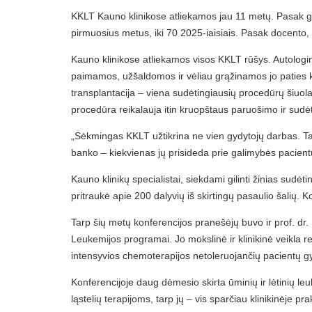
KKLT Kauno klinikose atliekamos jau 11 metų. Pasak gydy
pirmuosius metus, iki 70 2025-iaisiais. Pasak docento, 
Kauno klinikose atliekamos visos KKLT rūšys. Autologin
paimamos, užšaldomos ir vėliau grąžinamos jo paties k
transplantacija – viena sudėtingiausių procedūrų šiuola
procedūra reikalauja itin kruopštaus paruošimo ir sud
„Sėkmingas KKLT užtikrina ne vien gydytojų darbas. Tai 
banko – kiekvienas jų prisideda prie galimybės pacientu
Kauno klinikų specialistai, siekdami gilinti žinias sudė
pritraukė apie 200 dalyvių iš skirtingų pasaulio šalių. 
Tarp šių metų konferencijos pranešėjų buvo ir prof. dr.
Leukemijos programai. Jo mokslinė ir klinikinė veikla
intensyvios chemoterapijos netoleruojančių pacientų 
Konferencijoje daug dėmesio skirta ūminių ir lėtinių 
ląstelių terapijoms, tarp jų – vis sparčiau klinikinėje pr