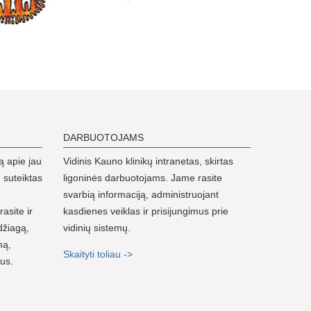
DARBUOTOJAMS
ą apie jau
Vidinis Kauno klinikų intranetas, skirtas
 suteiktas
ligoninės darbuotojams. Jame rasite
svarbią informaciją, administruojant
rasite ir
kasdienes veiklas ir prisijungimus prie
džiagą,
vidinių sistemų.
mą,
Skaityti toliau ->
nus.