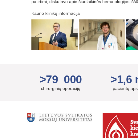
patirtimi, diskutavo apie šiuolaikinės hematologijos išš
Kauno klinikų informacija
>79 000
>1,6 
chirurginių operacijų
pacientų ap