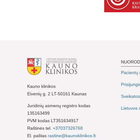
NUORO
Pacientų r
Prisijung
Kauno klinikos
Eivenių g. 2 LT-50161 Kaunas
Sveikatos
Juridinių asmenų registro kodas
Lietuvos 
135163499
PVM kodas LT351634917
Raštinės tel.
+37037326768
El. paštas
rastine@kaunoklinikos.lt