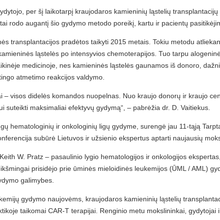
tojo, per šį laikotarpį kraujodaros kamieninių ląstelių transplantacijų 
tai rodo augantį šio gydymo metodo poreikį, kartu ir pacientų pasitikėj
ės transplantacijos pradėtos taikyti 2015 metais. Tokiu metodu atliekan
amieninės ląstelės po intensyvios chemoterapijos. Tuo tarpu alogeninė
ikinėje medicinoje, nes kamieninės ląstelės gaunamos iš donoro, dažniaus
ėtingo atmetimo reakcijos valdymo.
– visos didelės komandos nuopelnas. Nuo kraujo donorų ir kraujo centro 
i suteikti maksimaliai efektyvų gydymą“, – pabrėžia dr. D. Vaitiekus.
tingų hematologinių ir onkologinių ligų gydyme, surengė jau 11-tąją Tarpt
Konferencija subūrė Lietuvos ir užsienio ekspertus aptarti naujausių moks
 Keith W. Pratz – pasaulinio lygio hematologijos ir onkologijos ekspertas
 reikšmingai prisidėjo prie ūminės mieloidinės leukemijos (ŪML / AML) 
gydymo galimybes.
leukemijų gydymo naujovėms, kraujodaros kamieninių ląstelių transplan
aktikoje taikomai CAR-T terapijai. Renginio metu mokslininkai, gydytojai ir 