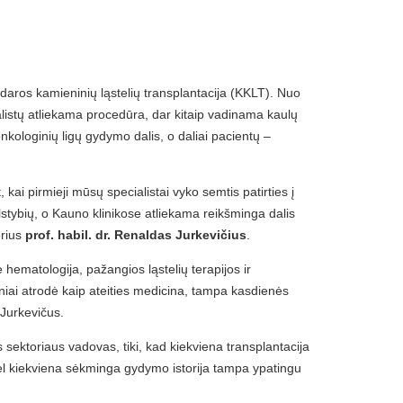
daros kamieninių ląstelių transplantacija (KKLT). Nuo
alistų atliekama procedūra, dar kitaip vadinama kaulų
nkologinių ligų gydymo dalis, o daliai pacientų –
ai pirmieji mūsų specialistai vyko semtis patirties į
alstybių, o Kauno klinikose atliekama reikšminga dalis
orius
prof. habil. dr. Renaldas Jurkevičius
.
 hematologija, pažangios ląstelių terapijos ir
iai atrodė kaip ateities medicina, tampa kasdienės
. Jurkevičus.
s sektoriaus vadovas, tiki, kad kiekviena transplantacija
dėl kiekviena sėkminga gydymo istorija tampa ypatingu