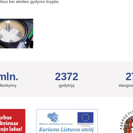
ūkius bei ateities gydymo kryptis.
mln.
2372
2
silankymų
gydytojų
slaugos