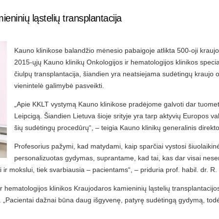
eninių ląstelių transplantacija
Kauno klinikose balandžio mėnesio pabaigoje atlikta 500-oji kraujo
2015-ųjų Kauno klinikų Onkologijos ir hematologijos klinikos speci
čiulpų transplantacija, šiandien yra neatsiejama sudėtingų kraujo o
vienintelė galimybė pasveikti.
„Apie KKLT vystymą Kauno klinikose pradėjome galvoti dar tuomet, k
Leipcigą. Šiandien Lietuva šioje srityje yra tarp aktyvių Europos v
šių sudėtingų procedūrų“, – teigia Kauno klinikų generalinis direkt
Profesorius pažymi, kad matydami, kaip sparčiai vystosi šiuolaikinė
personalizuotas gydymas, suprantame, kad tai, kas dar visai nesen
ei ir mokslui, tiek svarbiausia – pacientams“, – priduria prof. habil. dr. R
ir hematologijos klinikos Kraujodaros kamieninių ląstelių transplantacijo
riu. „Pacientai dažnai būna daug išgyvenę, patyrę sudėtingą gydymą, to