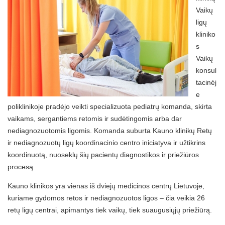
Vaikų
ligų
kliniko
s
Vaikų
konsul
tacinėj
e
poliklinikoje pradėjo veikti specializuota pediatrų komanda, skirta
vaikams, sergantiems retomis ir sudėtingomis arba dar
nediagnozuotomis ligomis. Komanda suburta Kauno klinikų Retų
ir nediagnozuotų ligų koordinacinio centro iniciatyva ir užtikrins
koordinuotą, nuoseklų šių pacientų diagnostikos ir priežiūros
procesą.
Kauno klinikos yra vienas iš dviejų medicinos centrų Lietuvoje,
kuriame gydomos retos ir nediagnozuotos ligos – čia veikia 26
retų ligų centrai, apimantys tiek vaikų, tiek suaugusiųjų priežiūrą.