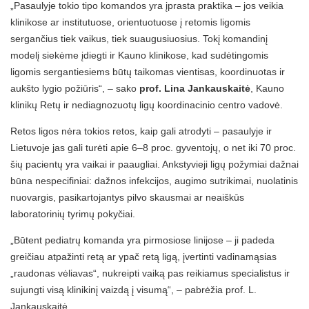
„Pasaulyje tokio tipo komandos yra įprasta praktika – jos veikia
klinikose ar institutuose, orientuotuose į retomis ligomis
sergančius tiek vaikus, tiek suaugusiuosius. Tokį komandinį
modelį siekėme įdiegti ir Kauno klinikose, kad sudėtingomis
ligomis sergantiesiems būtų taikomas vientisas, koordinuotas ir
aukšto lygio požiūris“, – sako
prof. Lina Jankauskaitė
, Kauno
klinikų Retų ir nediagnozuotų ligų koordinacinio centro vadovė.
Retos ligos nėra tokios retos, kaip gali atrodyti – pasaulyje ir
Lietuvoje jas gali turėti apie 6–8 proc. gyventojų, o net iki 70 proc.
šių pacientų yra vaikai ir paaugliai. Ankstyvieji ligų požymiai dažnai
būna nespecifiniai: dažnos infekcijos, augimo sutrikimai, nuolatinis
nuovargis, pasikartojantys pilvo skausmai ar neaiškūs
laboratorinių tyrimų pokyčiai.
„Būtent pediatrų komanda yra pirmosiose linijose – ji padeda
greičiau atpažinti retą ar ypač retą ligą, įvertinti vadinamąsias
„raudonas vėliavas“, nukreipti vaiką pas reikiamus specialistus ir
sujungti visą klinikinį vaizdą į visumą“, – pabrėžia prof. L.
Jankauskaitė.