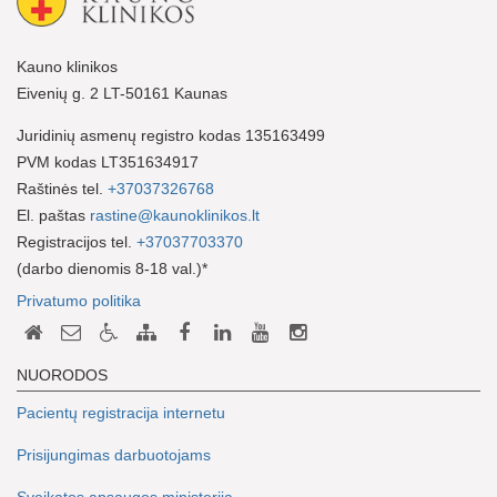
Kauno klinikos
Eivenių g. 2 LT-50161 Kaunas
Juridinių asmenų registro kodas 135163499
PVM kodas LT351634917
Raštinės tel.
+37037326768
El. paštas
rastine@kaunoklinikos.lt
Registracijos tel.
+37037703370
(darbo dienomis 8-18 val.)*
Privatumo politika
NUORODOS
Pacientų registracija internetu
Prisijungimas darbuotojams
Sveikatos apsaugos ministerija