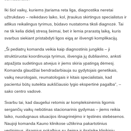
Iki šiol vaikų, kuriems įtariama reta liga, diagnostika neretai
užtrukdavo – reikėdavo laiko, kol, įtraukus skirtingus specialistus ir
atlikus reikalingus tyrimus, būdavo nustatoma tiksli diagnozė. Tai
ne tik kelia didelį stresą šeimai, bet ir lemia prarastą laiką, kuris
svarbus siekiant pristabdyti ligos eigą ar išvengti komplikacijų.
„Ši pediatrų komanda veikia kaip diagnostinis jungiklis – ji
struktūruotai koordinuoja tyrimus, išvengia jų dubliavimo, anksti
atpažįsta sudėtingus atvejus ir jiems skiria ypatingą dėmesį.
Komanda glaudžiai bendradarbiauja su gydytojais genetikais,
vaikų neurologais, reumatologais ir kitais specialistais, kad
pacientui būtų suteikta aukščiausio lygio ekspertinė pagalba“, –
sako centro vadovė.
Svarbu tai, kad daugeliui retomis ar kompleksinėmis ligomis
sergančių vaikų nebūtinas stacionarinis gydymas – jiems reikia
laiko, nuodugnaus situacijos išnagrinėjimo ir tęstinės stebėsenos.
Naujoji komanda Kauno klinikose užtikrina pakartotinius
vertinimus, išsamius pokalbius su šeima ir ilgalaikę klinikinių