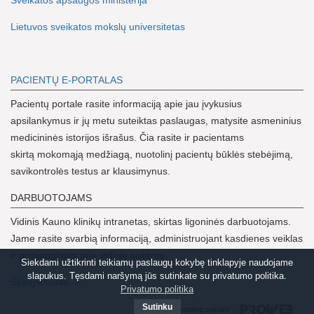
Lietuvos sveikatos mokslų universitetas
PACIENTŲ E-PORTALAS
Pacientų portale rasite informaciją apie jau įvykusius
apsilankymus ir jų metu suteiktas paslaugas, matysite asmeninius
medicininės istorijos išrašus. Čia rasite ir pacientams
skirtą mokomąją medžiagą, nuotolinį pacientų būklės stebėjimą,
savikontrolės testus ar klausimynus.
DARBUOTOJAMS
Vidinis Kauno klinikų intranetas, skirtas ligoninės darbuotojams.
Jame rasite svarbią informaciją, administruojant kasdienes veiklas
ir prisijungimus prie vidinių sistemų.
Siekdami užtikrinti teikiamų paslaugų kokybę tinklapyje naudojame
slapukus. Tęsdami naršymą jūs sutinkate su privatumo politika.
Skaityti toliau ->
Privatumo politika
Sutinku
Svetainę sukūrė