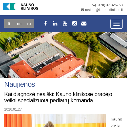
(+370) 37 326768
rastine@kaunoklinikos.lt
lt
en
ru
Toggl
navig
Naujienos
Kai diagnozė neaiški: Kauno klinikose pradėjo
veikti specializuota pediatrų komanda
2026.01.27
Kauno
klinikų