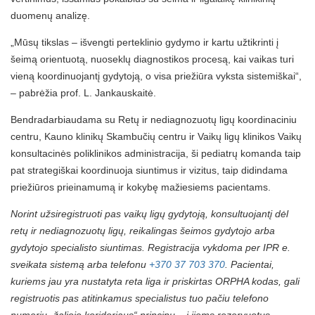
duomenų analizę.
„Mūsų tikslas – išvengti perteklinio gydymo ir kartu užtikrinti į
šeimą orientuotą, nuoseklų diagnostikos procesą, kai vaikas turi
vieną koordinuojantį gydytoją, o visa priežiūra vyksta sistemiškai“,
– pabrėžia prof. L. Jankauskaitė.
Bendradarbiaudama su Retų ir nediagnozuotų ligų koordinaciniu
centru, Kauno klinikų Skambučių centru ir Vaikų ligų klinikos Vaikų
konsultacinės poliklinikos administracija, ši pediatrų komanda taip
pat strategiškai koordinuoja siuntimus ir vizitus, taip didindama
priežiūros prieinamumą ir kokybę mažiesiems pacientams.
Norint užsiregistruoti pas vaikų ligų gydytoją, konsultuojantį dėl
retų ir nediagnozuotų ligų, reikalingas šeimos gydytojo arba
gydytojo specialisto siuntimas. Registracija vykdoma per IPR e.
sveikata sistemą arba telefonu
+370 37 703 370
. Pacientai,
kuriems jau yra nustatyta reta liga ir priskirtas ORPHA kodas, gali
registruotis pas atitinkamus specialistus tuo pačiu telefono