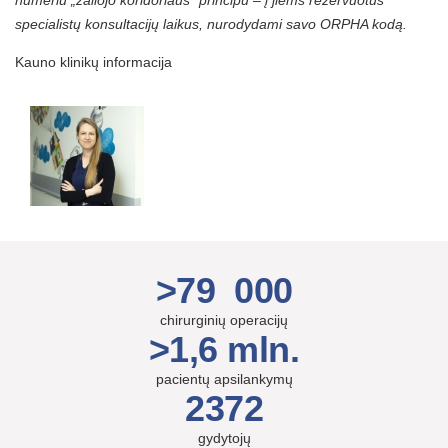
numeriu „žaliojo koridoriaus“ principu – į jiems rezervuotus
specialistų konsultacijų laikus, nurodydami savo ORPHA kodą.
Kauno klinikų informacija
>79 000
chirurginių operacijų
>1,6 mln.
pacientų apsilankymų
2372
gydytojų