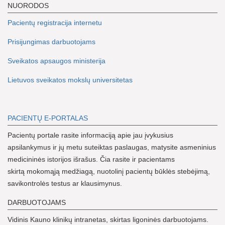
NUORODOS
Pacientų registracija internetu
Prisijungimas darbuotojams
Sveikatos apsaugos ministerija
Lietuvos sveikatos mokslų universitetas
PACIENTŲ E-PORTALAS
Pacientų portale rasite informaciją apie jau įvykusius
apsilankymus ir jų metu suteiktas paslaugas, matysite asmeninius
medicininės istorijos išrašus. Čia rasite ir pacientams
skirtą mokomąją medžiagą, nuotolinį pacientų būklės stebėjimą,
savikontrolės testus ar klausimynus.
DARBUOTOJAMS
Vidinis Kauno klinikų intranetas, skirtas ligoninės darbuotojams.