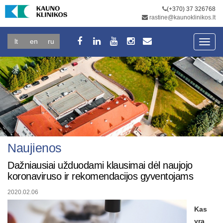
(+370) 37 326768
rastine@kaunoklinikos.lt
lt
en
ru
Toggl
navig
Naujienos
Dažniausiai užduodami klausimai dėl naujojo
koronaviruso ir rekomendacijos gyventojams
2020.02.06
Kas
yra