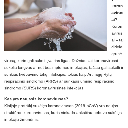
koron
avirus
ai?
Koron
avirus
ai – tai
didelė
grupė
virusų, kurie gali sukelti įvairias ligas. Dažniausiai koronavirusai
sukelia lengvas ar net besimptomes infekcijas, tačiau gali sukelti ir
sunkias kvėpavimo takų infekcijas, tokias kaip Artimųjų Rytų
respiracinio sindromo (ARRS) ar sunkaus ūminio respiracinio
sindromo (SŪRS) koronavirusines infekcijas.
Kas yra naujasis koronavirusas?
Kinijoje protrūkį sukėlęs koronavirusas (2019-nCoV) yra naujos
struktūros koronavirusas, kuris niekada anksčiau nebuvo sukėlęs
infekcijų žmonėms.