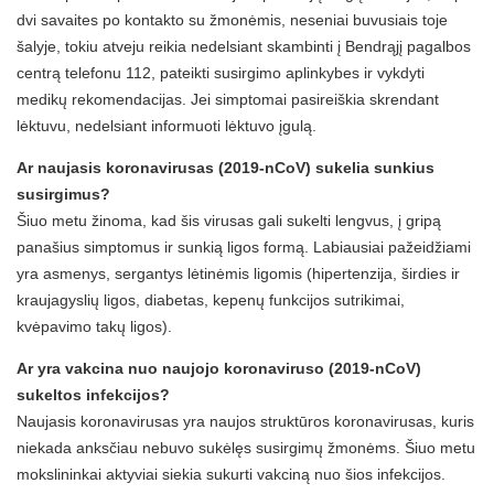
dvi savaites po kontakto su žmonėmis, neseniai buvusiais toje
šalyje, tokiu atveju reikia nedelsiant skambinti į Bendrąjį pagalbos
centrą telefonu 112, pateikti susirgimo aplinkybes ir vykdyti
medikų rekomendacijas. Jei simptomai pasireiškia skrendant
lėktuvu, nedelsiant informuoti lėktuvo įgulą.
Ar naujasis koronavirusas (2019-nCoV) sukelia sunkius
susirgimus?
Šiuo metu žinoma, kad šis virusas gali sukelti lengvus, į gripą
panašius simptomus ir sunkią ligos formą. Labiausiai pažeidžiami
yra asmenys, sergantys lėtinėmis ligomis (hipertenzija, širdies ir
kraujagyslių ligos, diabetas, kepenų funkcijos sutrikimai,
kvėpavimo takų ligos).
Ar yra vakcina nuo naujojo koronaviruso (2019-nCoV)
sukeltos infekcijos?
Naujasis koronavirusas yra naujos struktūros koronavirusas, kuris
niekada anksčiau nebuvo sukėlęs susirgimų žmonėms. Šiuo metu
mokslininkai aktyviai siekia sukurti vakciną nuo šios infekcijos.