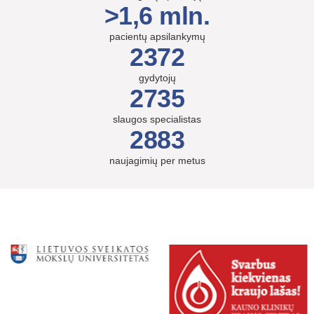
>1,6 mln.
pacientų apsilankymų
2372
gydytojų
2735
slaugos specialistas
2883
naujagimių per metus