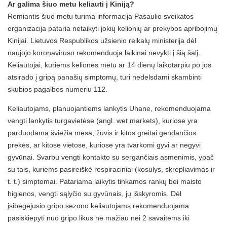
Ar galima šiuo metu keliauti į Kiniją?
Remiantis šiuo metu turima informacija Pasaulio sveikatos
organizacija pataria netaikyti jokių kelionių ar prekybos apribojimų
Kinijai. Lietuvos Respublikos užsienio reikalų ministerija dėl
naujojo koronaviruso rekomenduoja laikinai nevykti į šią šalį.
Keliautojai, kuriems kelionės metu ar 14 dienų laikotarpiu po jos
atsirado į gripą panašių simptomų, turi nedelsdami skambinti
skubios pagalbos numeriu 112.
Keliautojams, planuojantiems lankytis Uhane, rekomenduojama
vengti lankytis turgavietėse (angl. wet markets), kuriose yra
parduodama šviežia mėsa, žuvis ir kitos greitai gendančios
prekės, ar kitose vietose, kuriose yra tvarkomi gyvi ar negyvi
gyvūnai. Svarbu vengti kontakto su sergančiais asmenimis, ypač
su tais, kuriems pasireiškė respiraciniai (kosulys, skrepliavimas ir
t. t.) simptomai. Patariama laikytis tinkamos rankų bei maisto
higienos, vengti sąlyčio su gyvūnais, jų išskyromis. Dėl
įsibėgėjusio gripo sezono keliautojams rekomenduojama
pasiskiepyti nuo gripo likus ne mažiau nei 2 savaitėms iki