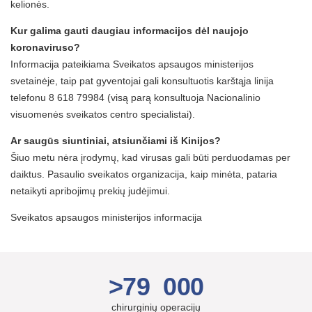
kelionės.
Kur galima gauti daugiau informacijos dėl naujojo
koronaviruso?
Informacija pateikiama Sveikatos apsaugos ministerijos
svetainėje, taip pat gyventojai gali konsultuotis karštąja linija
telefonu 8 618 79984 (visą parą konsultuoja Nacionalinio
visuomenės sveikatos centro specialistai).
Ar saugūs siuntiniai, atsiunčiami iš Kinijos?
Šiuo metu nėra įrodymų, kad virusas gali būti perduodamas per
daiktus. Pasaulio sveikatos organizacija, kaip minėta, pataria
netaikyti apribojimų prekių judėjimui.
Sveikatos apsaugos ministerijos informacija
>79 000
chirurginių operacijų