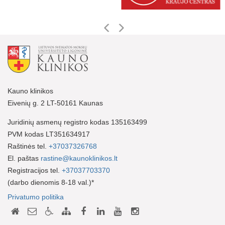
Kauno klinikos
Eivenių g. 2 LT-50161 Kaunas
Juridinių asmenų registro kodas 135163499
PVM kodas LT351634917
Raštinės tel.
+37037326768
El. paštas
rastine@kaunoklinikos.lt
Registracijos tel.
+37037703370
(darbo dienomis 8-18 val.)*
Privatumo politika