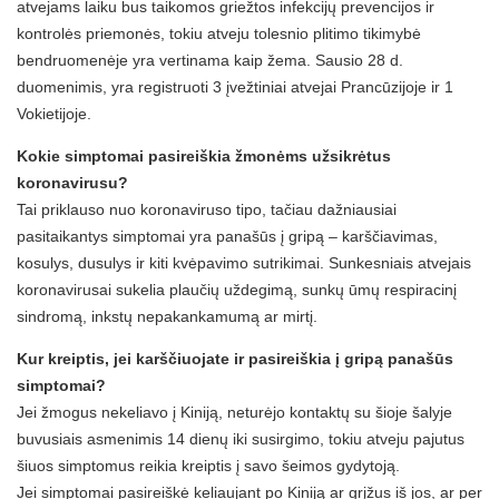
atvejams laiku bus taikomos griežtos infekcijų prevencijos ir
kontrolės priemonės, tokiu atveju tolesnio plitimo tikimybė
bendruomenėje yra vertinama kaip žema. Sausio 28 d.
duomenimis, yra registruoti 3 įvežtiniai atvejai Prancūzijoje ir 1
Vokietijoje.
Kokie simptomai pasireiškia žmonėms užsikrėtus
koronavirusu?
Tai priklauso nuo koronaviruso tipo, tačiau dažniausiai
pasitaikantys simptomai yra panašūs į gripą – karščiavimas,
kosulys, dusulys ir kiti kvėpavimo sutrikimai. Sunkesniais atvejais
koronavirusai sukelia plaučių uždegimą, sunkų ūmų respiracinį
sindromą, inkstų nepakankamumą ar mirtį.
Kur kreiptis, jei karščiuojate ir pasireiškia į gripą panašūs
simptomai?
Jei žmogus nekeliavo į Kiniją, neturėjo kontaktų su šioje šalyje
buvusiais asmenimis 14 dienų iki susirgimo, tokiu atveju pajutus
šiuos simptomus reikia kreiptis į savo šeimos gydytoją.
Jei simptomai pasireiškė keliaujant po Kiniją ar grįžus iš jos, ar per