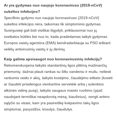
Ar yra gydymas nuo naujojo koronaviruso (2019-nCoV)
sukeltos infekcijos?
Specifinio gydymo nuo naujojo koronaviruso (2019-nCoV)
sukeltos infekcijos nėra, taikomas tik simptominis gydymas.
Susirgusieji gali būti visiškai išgydyti, priklausomai nuo jų
sveikatos būklės bei nuo to, kada pradedamas taikyti gydymas.
Europos vaistų agentūra (EMA) bendradarbiauja su PSO ieškant
veiklių antivirusinių vaistų ir jų derinių.
Kaip galima apsisaugot nuo koronavirusinių infekcijų?
Rekomenduojama laikytis standartinių ligos plitimą mažinančių
priemonių: dažnai plauti rankas su šiltu vandeniu ir muilu, neliesti
rankomis veido ir akių, laikytis kosėjimo, čiaudėjimo etiketo (kosėti
ar čiaudėti prisidengus vienkartine servetėle arba į sulenktos
alkūnės vidinę pusę), laikytis saugaus maisto ruošimo (ypač
naudojant termiškai neapdorotą mėsą, kiaušinius), vengti artimo
sąlyčio su visais, kam yra pasireiškę kvėpavimo takų ligos
simptomai, pavyzdžiui, kosulys, čiaudulys.