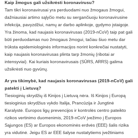
Kaip žmogus gali užsikrėsti koronavirusu?
Tam tikri koronavirusai yra perduodami nuo žmogaus žmogui,
dažniausiai artimo sąlyčio metu su sergančiuoju koronavirusine
infekcija, pavyzdžiui, namų ar darbo aplinkoje, gydymo įstaigoje.
Yra žinoma, kad naujasis koronavirusas (2019-nCoV) taip pat gali
būti perduodamas nuo žmogaus žmogui, tačiau šiuo metu dar
trūksta epidemiologinės informacijos norint konkrečiai nustatyti,
kaip naujasis koronavirusas plinta tarp žmonių (ribotai ar
intensyviai). Kai kuriais koronavirusais (SŪRS, ARRS) galima
užsikrėsti nuo gyvūnų.
Ar yra tikimybė, kad naujasis koronavirusas (2019-nCoV) gali
patekti į Lietuvą?
Tiesioginių skrydžių iš Kinijos į Lietuvą nėra. Iš Kinijos į Europą
tiesioginius skrydžius vykdo Italija, Prancūzija ir Jungtinė
Karalystė. Europos ligų prevencijos ir kontrolės centro pateikto
rizikos vertinimo duomenimis, 2019-nCoV įvežimo į Europos
Sąjungos (ES) ar Europos ekonominės erdvės (EEE) šalis rizika
yra vidutinė. Jeigu ES ar EEE šalyse nustatytiems įvežtiniams