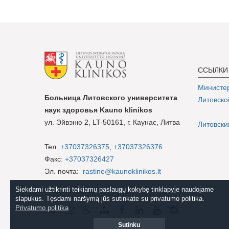
ССЫЛКИ
Министер
Больница Литовского университета
Литовско
наук здоровья Kauno klinikos
ул. Эйвэню 2, LT-50161, г. Каунас, Литва
Литовски
Teл.
+37037326375
,
+37037326376
Факс:
+37037326427
Эл. почта:
rastine@kaunoklinikos.lt
Siekdami užtikrinti teikiamų paslaugų kokybę tinklapyje naudojame
Privatumo politika
slapukus. Tęsdami naršymą jūs sutinkate su privatumo politika.
Privatumo politika
Sutinku