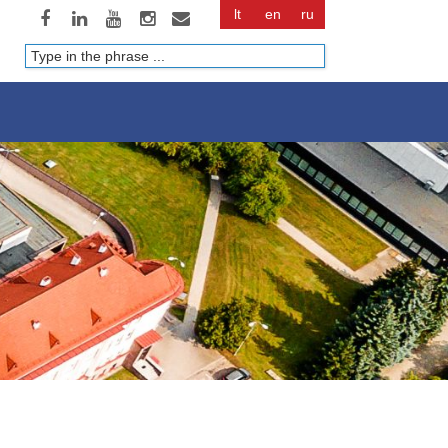
lt
en
ru
Paieška