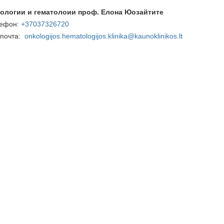
ологии и гематолоии проф. Елона Юозайтите
ефон:
+37037326720
 почта:
onkologijos.hematologijos.klinika@kaunoklinikos.lt