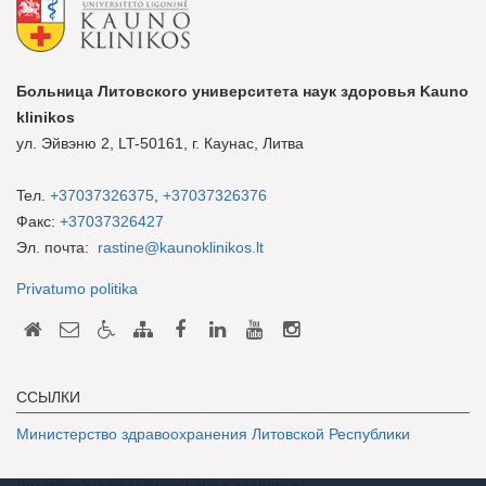
Больница Литовского университета наук здоровья Kauno
klinikos
ул. Эйвэню 2, LT-50161, г. Каунас, Литва
Teл.
+37037326375
,
+37037326376
Факс:
+37037326427
Эл. почта:
rastine@kaunoklinikos.lt
Privatumo politika
ССЫЛКИ
Министерство здравоохранения Литовской Республики
Литовский университет наук о здоровье