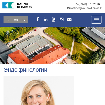
(+370) 37 326768
rastine@kaunoklinikos.lt
lt
en
ru
Toggl
navig
Эндокринологии