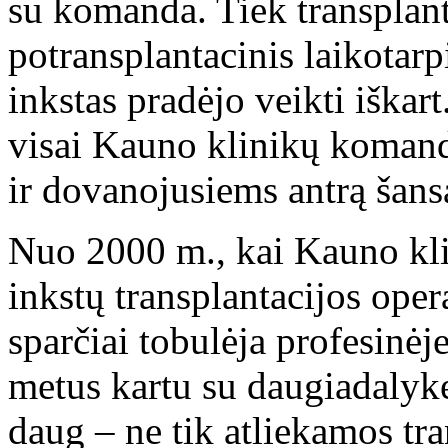
su komanda. Tiek transplanta
potransplantacinis laikotarp
inkstas pradėjo veikti iškart.
visai Kauno klinikų komanda
ir dovanojusiems antrą šans
Nuo 2000 m., kai Kauno klin
inkstų transplantacijos ope
sparčiai tobulėja profesinėj
metus kartu su daugiadalyk
daug – ne tik atliekamos tra