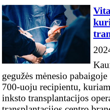
Vita
kur
tra
202
Kaun
gegužės mėnesio pabaigoje s
700-uoju recipientu, kuriam
inksto transplantacijos oper
transplantacijos centro bran