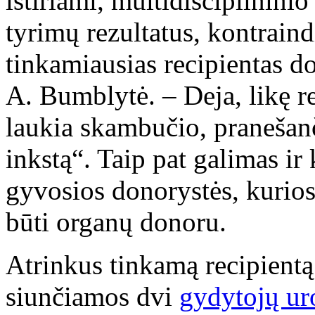
ištiriami, multidisciplinini
tyrimų rezultatus, kontrain
tinkamiausias recipientas do
A. Bumblytė. – Deja, likę re
laukia skambučio, pranešanč
inkstą“. Taip pat galimas ir 
gyvosios donorystės, kurios
būti organų donoru.
Atrinkus tinkamą recipientą
siunčiamos dvi
gydytojų ur