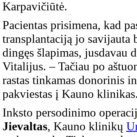
Karpavičiūtė.
Pacientas prisimena, kad pa
transplantaciją jo savijauta
dingęs šlapimas, jusdavau du
Vitalijus. – Tačiau po ašt
rastas tinkamas donorinis in
pakviestas į Kauno klinikas
Inksto persodinimo operacij
Jievaltas
, Kauno klinikų
Ur