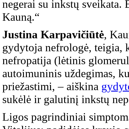
negerai su inkstų sveikata. 
Kauną.“
Justina Karpavičiūtė
, Kau
gydytoja nefrologė, teigia, 
nefropatija (lėtinis glomerul
autoimuninis uždegimas, ku
priežastimi, – aiškina
gydyt
sukėlė ir galutinį inkstų 
Ligos pagrindiniai simptoma