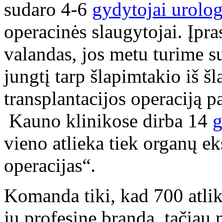
sudaro 4-6
gydytojai urolog
operacinės slaugytojai. Įpra
valandas, jos metu turime su
jungtį tarp šlapimtakio iš š
transplantacijos operaciją p
Kauno klinikose dirba 14
g
vieno atlieka tiek organų ek
operacijas“.
Komanda tiki, kad 700 atlik
jų profesinę brandą, tačiau n