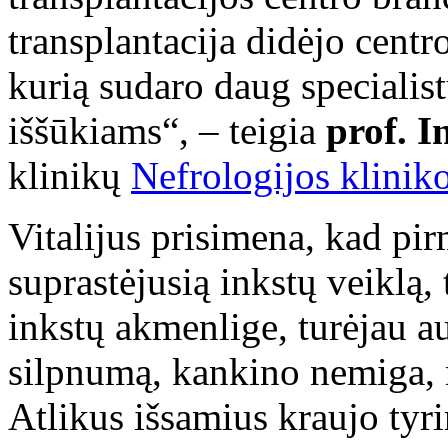
transplantacija didėjo centr
kurią sudaro daug specialis
iššūkiams“, – teigia
prof. 
klinikų
Nefrologijos klinik
Vitalijus prisimena, kad pi
suprastėjusią inkstų veiklą,
inkstų akmenlige, turėjau a
silpnumą, kankino nemiga, 
Atlikus išsamius kraujo tyr