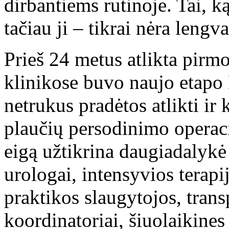
dirbantiems rutinoje. Tai, 
tačiau ji – tikrai nėra lengv
Prieš 24 metus atlikta pirm
klinikose buvo naujo etapo 
netrukus pradėtos atlikti ir 
plaučių persodinimo operaci
eigą užtikrina daugiadalykė
urologai, intensyvios terapi
praktikos slaugytojos, trans
koordinatoriai, šiuolaikine