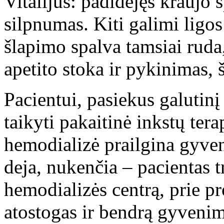
Vitalijus: padidėjęs kraujo
silpnumas. Kiti galimi ligo
šlapimo spalva tamsiai ruda
apetito stoka ir pykinimas,
Pacientui, pasiekus galuti
taikyti pakaitinė inkstų ter
hemodializė prailgina gyve
deja, nukenčia – pacientas tr
hemodializės centrą, prie pr
atostogas ir bendrą gyvenim