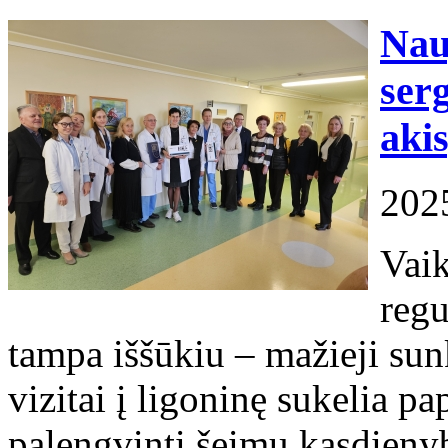
Nau
ser
aki
202
Vai
regu
tampa iššūkiu – mažieji sun
vizitai į ligoninę sukelia p
palengvinti šeimų kasdienyb