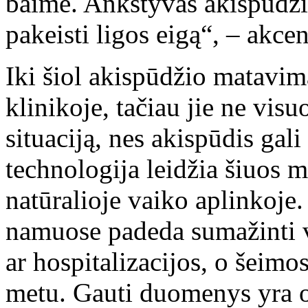
baimė. Ankstyvas akispūdžio
pakeisti ligos eigą“, – akce
Iki šiol akispūdžio matavim
klinikoje, tačiau jie ne vis
situaciją, nes akispūdis gali
technologija leidžia šiuos 
natūralioje vaiko aplinkoje
namuose padeda sumažinti va
ar hospitalizacijos, o šeimos
metu. Gauti duomenys yra o