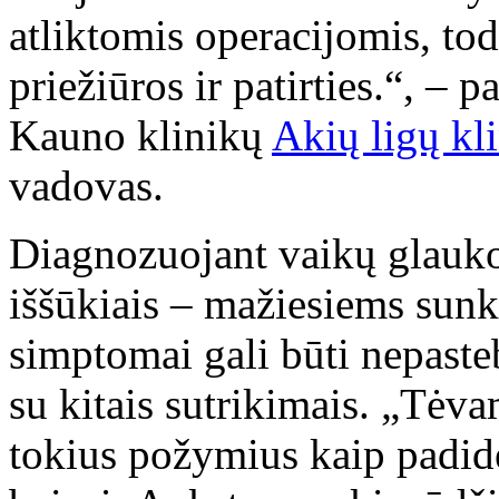
atliktomis operacijomis, todė
priežiūros ir patirties.“, – 
Kauno klinikų
Akių ligų kl
vadovas.
Diagnozuojant vaikų glauko
iššūkiais – mažiesiems sunk
simptomai gali būti nepaste
su kitais sutrikimais. „Tėva
tokius požymius kaip padidė