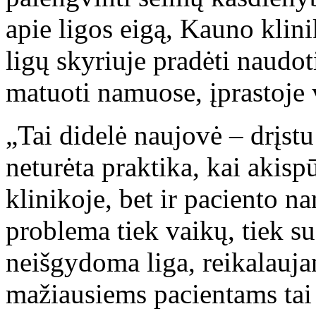
apie ligos eigą, Kauno klin
ligų skyriuje pradėti naudot
matuoti namuose, įprastoje 
„Tai didelė naujovė – drįstu
neturėta praktika, kai akisp
klinikoje, bet ir paciento 
problema tiek vaikų, tiek s
neišgydoma liga, reikalauja
mažiausiems pacientams tai 