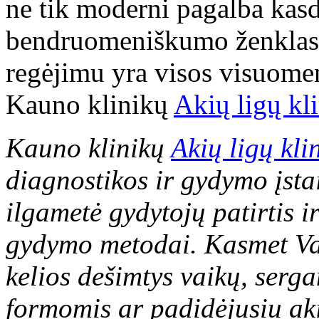
ne tik moderni pagalba kasdi
bendruomeniškumo ženklas. 
regėjimu yra visos visuomen
Kauno klinikų
Akių ligų kl
Kauno klinikų
Akių ligų kli
diagnostikos ir gydymo įsta
ilgametė gydytojų patirtis i
gydymo metodai. Kasmet Vai
kelios dešimtys vaikų, serg
formomis ar padidėjusiu ak