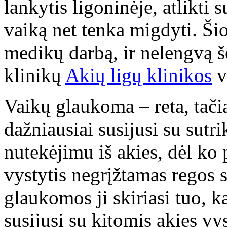
lankytis ligoninėje, atlikti 
vaiką net tenka migdyti. Ši
medikų darbą, ir nelengvą 
klinikų
Akių ligų klinikos
v
Vaikų glaukoma – reta, tačia
dažniausiai susijusi su sutr
nutekėjimu iš akies, dėl ko 
vystytis negrįžtamas regos 
glaukomos ji skiriasi tuo, 
susijusi su kitomis akies v