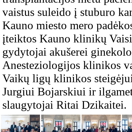
vaistus suleido į stuburo k
Kauno miesto mero padėkos
įteiktos Kauno klinikų Vais
gydytojai akušerei ginekolo
Anesteziologijos klinikos v
Vaikų ligų klinikos steigėju
Jurgiui Bojarskiui ir ilgame
slaugytojai Ritai Dzikaitei.​