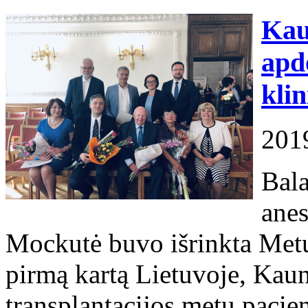
Kau
apd
kli
201
Bala
anes
Mockutė buvo išrinkta Metų
pirmą kartą Lietuvoje, Kaun
transplantacijos metu pacien