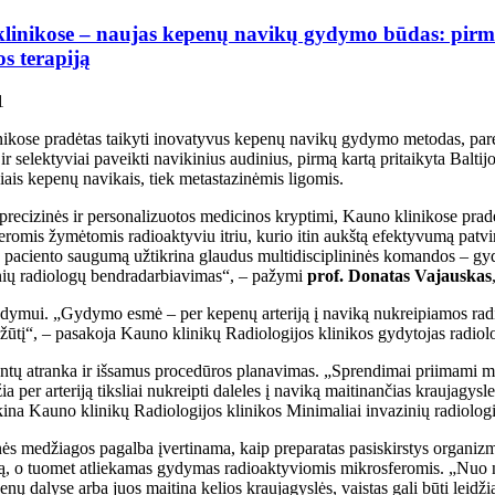
linikose – naujas kepenų navikų gydymo būdas: pirmiej
s terapiją
1
ikose pradėtas taikyti inovatyvus kepenų navikų gydymo metodas, paremt
ai ir selektyviai paveikti navikinius audinius, pirmą kartą pritaikyta Ba
niais kepenų navikais, tiek metastazinėmis ligomis.
precizinės ir personalizuotos medicinos kryptimi, Kauno klinikose pr
eromis žymėtomis radioaktyviu itriu, kurio itin aukštą efektyvumą patvirt
paciento saugumą užtikrina glaudus multidisciplininės komandos – gydy
nių radiologų bendradarbiavimas“, – pažymi
prof. Donatas Vajauskas
dymui. „Gydymo esmė – per kepenų arteriją į naviką nukreipiamos radio
ų žūtį“, – pasakoja Kauno klinikų Radiologijos klinikos gydytojas radio
ientų atranka ir išsamus procedūros planavimas. „Sprendimai priimami m
a per arteriją tiksliai nukreipti daleles į naviką maitinančias kraujagysl
škina Kauno klinikų Radiologijos klinikos Minimaliai invazinių radiol
nės medžiagos pagalba įvertinama, kaip preparatas pasiskirstys organizm
vą, o tuomet atliekamas gydymas radioaktyviomis mikrosferomis. „Nuo na
penų dalyse arba juos maitina kelios kraujagyslės, vaistas gali būti leidži