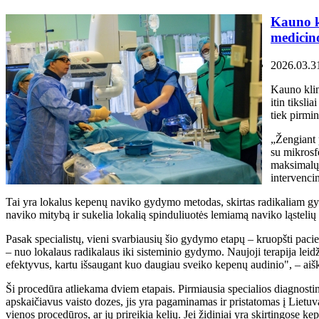
Kauno k
medicino
2026.03.3
Kauno klin
itin tiksli
tiek pirmi
„Žengiant 
su mikrosf
maksimalų 
intervenci
Tai yra lokalus kepenų naviko gydymo metodas, skirtas radikaliam gy
naviko mitybą ir sukelia lokalią spinduliuotės lemiamą naviko ląsteli
Pasak specialistų, vieni svarbiausių šio gydymo etapų – kruopšti pac
– nuo lokalaus radikalaus iki sisteminio gydymo. Naujoji terapija leidži
efektyvus, kartu išsaugant kuo daugiau sveiko kepenų audinio", – ai
Ši procedūra atliekama dviem etapais. Pirmiausia specialios diagnosti
apskaičiavus vaisto dozes, jis yra pagaminamas ir pristatomas į Lietu
vienos procedūros, ar jų prireikia kelių. Jei židiniai yra skirtingose ke