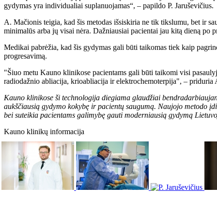
gydymas yra individualiai suplanuojamas“, – papildo P. Jaruševičius.
A. Mačionis teigia, kad šis metodas išsiskiria ne tik tikslumu, bet ir 
minimalūs arba jų visai nėra. Dažniausiai pacientai jau kitą dieną po p
Medikai pabrėžia, kad šis gydymas gali būti taikomas tiek kaip pagrind
progresavimą.
"Šiuo metu Kauno klinikose pacientams gali būti taikomi visi pasaulyj
radiodažnio abliacija, krioabliacija ir elektrochemoterpija", – priduria
Kauno klinikose ši technologija diegiama glaudžiai bendradarbiaujant s
aukščiausią gydymo kokybę ir pacientų saugumą. Naujojo metodo įdieg
bei suteikia pacientams galimybę gauti moderniausią gydymą Lietuvo
Kauno klinikų informacija