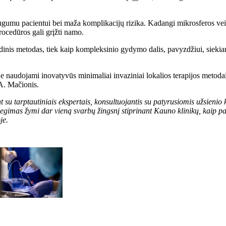
saugumu pacientui bei maža komplikacijų rizika. Kadangi mikrosferos veiki
rocedūros gali grįžti namo.
inis metodas, tiek kaip kompleksinio gydymo dalis, pavyzdžiui, siekiant
e naudojami inovatyvūs minimaliai invaziniai lokalios terapijos metodai
 A. Mačionis.
u tarptautiniais ekspertais, konsultuojantis su patyrusiomis užsienio kl
imas žymi dar vieną svarbų žingsnį stiprinant Kauno klinikų, kaip paža
je.