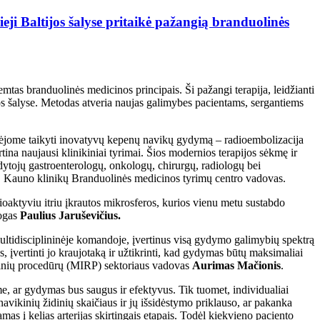
i Baltijos šalyse pritaikė pažangią branduolinės
as branduolinės medicinos principais. Ši pažangi terapija, leidžianti
ltijos šalyse. Metodas atveria naujas galimybes pacientams, sergantiems
adėjome taikyti inovatyvų kepenų navikų gydymą – radioembolizacija
ina naujausi klinikiniai tyrimai. Šios modernios terapijos sėkmę ir
tojų gastroenterologų, onkologų, chirurgų, radiologų bei
, Kauno klinikų Branduolinės medicinos tyrimų centro vadovas.
aktyviu itriu įkrautos mikrosferos, kurios vienu metu sustabdo
logas
Paulius Jaruševičius.
ultidisciplininėje komandoje, įvertinus visą gydymo galimybių spektrą
es, įvertinti jo kraujotaką ir užtikrinti, kad gydymas būtų maksimaliai
oginių procedūrų (MIRP) sektoriaus vadovas
Aurimas Mačionis
.
e, ar gydymas bus saugus ir efektyvus. Tik tuomet, individualiai
vikinių židinių skaičiaus ir jų išsidėstymo priklauso, ar pakanka
amas į kelias arterijas skirtingais etapais. Todėl kiekvieno paciento