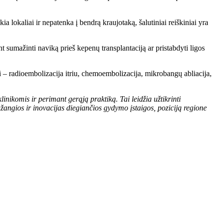
a lokaliai ir nepatenka į bendrą kraujotaką, šalutiniai reiškiniai yra
 sumažinti naviką prieš kepenų transplantaciją ar pristabdyti ligos
 – radioembolizacija itriu, chemoembolizacija, mikrobangų abliacija,
inikomis ir perimant gerąją praktiką. Tai leidžia užtikrinti
ngios ir inovacijas diegiančios gydymo įstaigos, poziciją regione