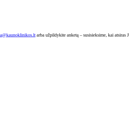
ba@kaunoklinikos.lt
arba užpildykite anketą – susisieksime, kai atsiras