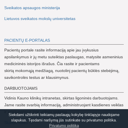
Sveikatos apsaugos ministerija
Lietuvos sveikatos mokslų universitetas
PACIENTŲ E-PORTALAS
Pacientų portale rasite informaciją apie jau įvykusius
apsilankymus ir jų metu suteiktas paslaugas, matysite asmeninius
medicininės istorijos išrašus. Čia rasite ir pacientams
skirtą mokomąją medžiagą, nuotolinį pacientų būklės stebėjimą,
savikontrolės testus ar klausimynus.
DARBUOTOJAMS
Vidinis Kauno klinikų intranetas, skirtas ligoninės darbuotojams.
Jame rasite svarbią informaciją, administruojant kasdienes veiklas
ir prisijungimus prie vidinių sistemų.
Siekdami užtikrinti teikiamų paslaugų kokybę tinklapyje naudojame
slapukus. Tęsdami naršymą jūs sutinkate su privatumo politika.
Skaityti toliau ->
Privatumo politika